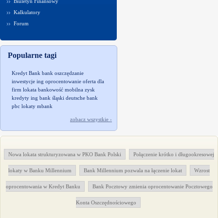
Biuletyn Finansowy
Kalkulatory
Forum
Popularne tagi
Kredyt Bank
bank
oszczędzanie
inwestycje
ing
oprocentowanie
oferta dla
firm
lokata
bankowość mobilna
zysk
kredyty
ing bank śląski
deutsche bank
pbc
lokaty
mbank
zobacz wszystkie ›
Nowa lokata strukturyzowana w PKO Bank Polski
Połączenie krótko i długookresowej
lokaty w Banku Millennium
Bank Millennium pozwala na łączenie lokat
Wzrost
oprocentowania w Kredyt Banku
Bank Pocztowy zmienia oprocentowanie Pocztowego
Konta Oszczędnościowego