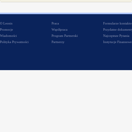
O Leonis
Praca
Formularze kontakt
Promocje
Współpraca
Przydatne dokument
Wiadomości
Program Partnerski
Najczęstsze Pytania
Polityka Prywatności
Partnerzy
Instytucje Finansowe