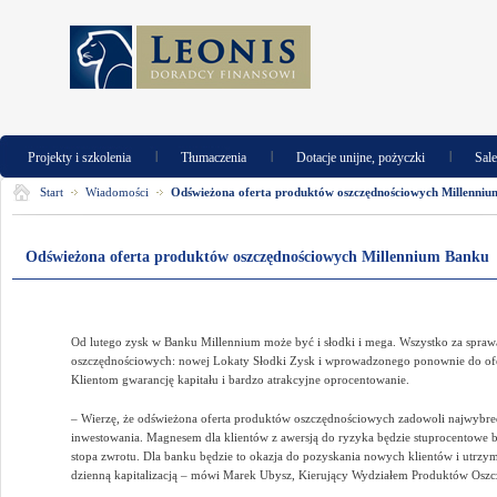
|
|
|
Projekty i szkolenia
Tłumaczenia
Dotacje unijne, pożyczki
Sal
Start
Wiadomości
Odświeżona oferta produktów oszczędnościowych Millenni
Odświeżona oferta produktów oszczędnościowych Millennium Banku
Od lutego zysk w Banku Millennium może być i słodki i mega. Wszystko za spra
oszczędnościowych: nowej Lokaty Słodki Zysk i wprowadzonego ponownie do of
Klientom gwarancję kapitału i bardzo atrakcyjne oprocentowanie.
– Wierzę, że odświeżona oferta produktów oszczędnościowych zadowoli najwybr
inwestowania. Magnesem dla klientów z awersją do ryzyka będzie stuprocentowe 
stopa zwrotu. Dla banku będzie to okazja do pozyskania nowych klientów i utrzy
dzienną kapitalizacją – mówi Marek Ubysz, Kierujący Wydziałem Produktów Osz