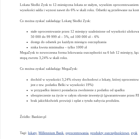
Lokata Słodki Zysk to 12-miesięczna lokata ze stałym, wysokim oprocentowaniem
wysokości salda i wynosi nawet do 6% w skali roku. Odsetki są przelewane na kon
Co można zyskać zakładając Lokatę Słodki Zysk:
stałe oprocentowanie przez 12 miesięcy uzależnione od wysokości ulokowa
50 000 do 99 999 zł – 5%, od 100 000 zł – 6%
dostęp do odsetek po każdym miesiącu oszczędzania
niska kwota minimalna – tylko 1000 zł
MegaZysk to nowoczesna forma lokowania oszczędności na 6 lub 12 miesięcy, łą
stopą zwrotu 3,24% w skali roku.
Co można zyskać zakładając MegaZysk:
dochód w wysokości 3,24% równy dochodowi z lokaty, której oprocento
jest z tzw. podatku Belki w wysokości 19%)
w przypadku śmierci posiadacza zwolnienie z podatku od spadku
ubezpieczenie na życie w całym okresie inwestycji (gwarantowane przez P
brak jakichkolwiek prowizji i opłat z tytułu nabycia produktu.
Źródło: Bankier.pl
Tagi:
lokaty
,
Millennium Bank
,
oprocentowania
,
produkty oszczędnościowe
,
zysk