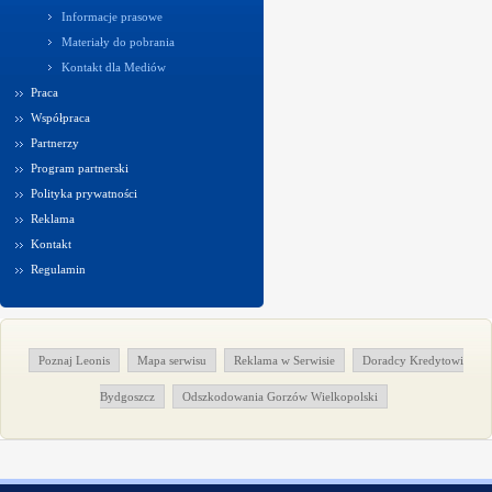
Informacje prasowe
Materiały do pobrania
Kontakt dla Mediów
Praca
Współpraca
Partnerzy
Program partnerski
Polityka prywatności
Reklama
Kontakt
Regulamin
Poznaj Leonis
Mapa serwisu
Reklama w Serwisie
Doradcy Kredytowi
Bydgoszcz
Odszkodowania Gorzów Wielkopolski