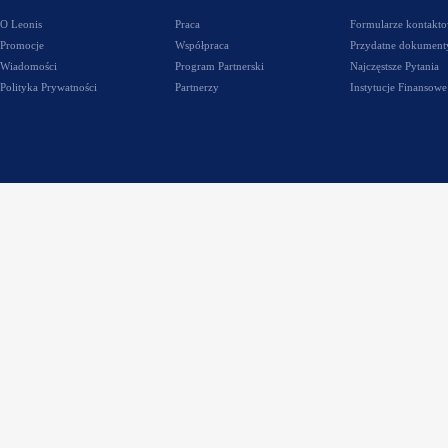
O Leonis
Praca
Formularze kontakt
Promocje
Współpraca
Przydatne dokument
Wiadomości
Program Partnerski
Najczęstsze Pytania
Polityka Prywatności
Partnerzy
Instytucje Finansowe