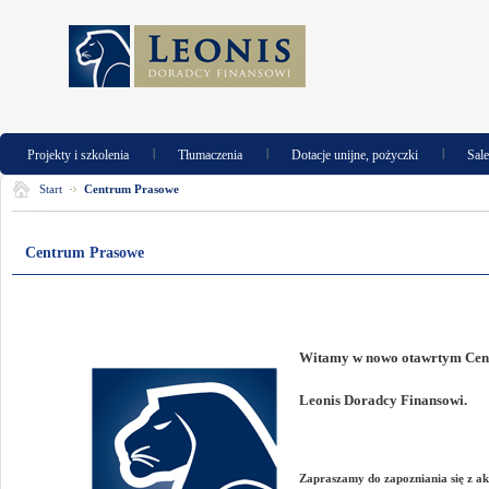
|
|
|
Projekty i szkolenia
Tłumaczenia
Dotacje unijne, pożyczki
Sal
Start
Centrum Prasowe
Centrum Prasowe
Witamy w nowo otawrtym Ce
Leonis Doradcy Finansowi.
Zapraszamy do zapozniania się z a