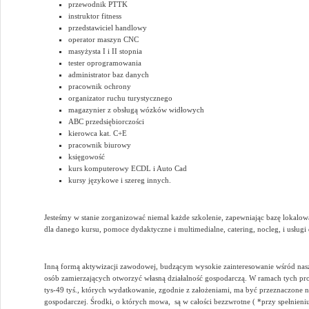
przewodnik PTTK
instruktor fitness
przedstawiciel handlowy
operator maszyn CNC
masyżysta I i II stopnia
tester oprogramowania
administrator baz danych
pracownik ochrony
organizator ruchu turystycznego
magazynier z obsługą wózków widłowych
ABC przedsiębiorczości
kierowca kat. C+E
pracownik biurowy
księgowość
kurs komputerowy ECDL i Auto Cad
kursy językowe i szereg innych.
Jesteśmy w stanie zorganizować niemal każde szkolenie, zapewniając bazę lokalo
dla danego kursu, pomoce dydaktyczne i multimedialne, catering, nocleg, i usług
Inną formą aktywizacji zawodowej, budzącym wysokie zainteresowanie wśród nasz
osób zamierzających otworzyć własną działalność gospodarczą. W ramach tych p
tys-49 tyś., których wydatkowanie, zgodnie z założeniami, ma być przeznaczone na
gospodarczej. Środki, o których mowa, są w całości bezzwrotne ( *przy spełnie