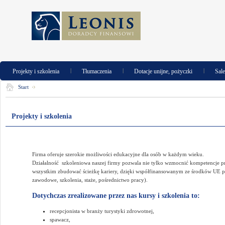
|
|
|
Projekty i szkolenia
Tłumaczenia
Dotacje unijne, pożyczki
Sal
Start
Projekty i szkolenia
Firma oferuje szerokie możliwości edukacyjne dla osób w każdym wieku.
Działalność szkoleniowa naszej firmy pozwala nie tylko wzmocnić kompetencje p
wszystkim zbudować ścieżkę kariery, dzięki współfinansowanym ze środków UE
zawodowe, szkolenia, staże, pośrednictwo pracy).
Dotychczas zrealizowane przez nas kursy i szkolenia to:
recepcjonista w branży turystyki zdrowotnej,
spawacz,