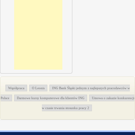
Współpraca
O Leonis
ING Bank Śląski jednym z najlepszych pracodawców w
Polsce
Darmowe kursy komputerowe dla klientów ING
Umowa o zakazie konkurencji
w czasie trwania stosunku pracy 2