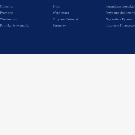
O Leonis
Praca
Formularze kontakt
Promocje
Współpraca
Przydatne dokument
Wiadomości
Program Partnerski
Najczęstsze Pytania
Polityka Prywatności
Partnerzy
Instytucje Finansowe