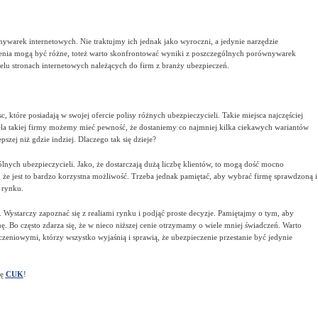
rek internetowych. Nie traktujmy ich jednak jako wyroczni, a jedynie narzędzie
czenia mogą być różne, toteż warto skonfrontować wyniki z poszczególnych porównywarek
elu stronach internetowych należących do firm z branży ubezpieczeń.
 które posiadają w swojej ofercie polisy różnych ubezpieczycieli. Takie miejsca najczęściej
ela takiej firmy możemy mieć pewność, że dostaniemy co najmniej kilka ciekawych wariantów
pszej niż gdzie indziej. Dlaczego tak się dzieje?
lnych ubezpieczycieli. Jako, że dostarczają dużą liczbę klientów, to mogą dość mocno
, że jest to bardzo korzystna możliwość. Trzeba jednak pamiętać, aby wybrać firmę sprawdzoną i
 rynku.
 Wystarczy zapoznać się z realiami rynku i podjąć proste decyzje. Pamiętajmy o tym, aby
nę. Bo często zdarza się, że w nieco niższej cenie otrzymamy o wiele mniej świadczeń. Warto
eniowymi, którzy wszystko wyjaśnią i sprawią, że ubezpieczenie przestanie być jedynie
ię
CUK
!