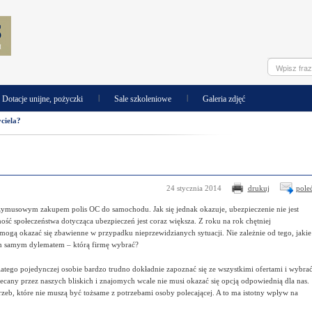
|
|
Dotacje unijne, pożyczki
Sale szkoleniowe
Galeria zdjęć
ciela?
24 stycznia 2014
drukuj
pole
rzymusowym zakupem polis OC do samochodu. Jak się jednak okazuje, ubezpieczenie nie jest
 społeczeństwa dotycząca ubezpieczeń jest coraz większa. Z roku na rok chętniej
mogą okazać się zbawienne w przypadku nieprzewidzianych sytuacji. Nie zależnie od tego, jakie
tym samym dylematem – którą firmę wybrać?
latego pojedynczej osobie bardzo trudno dokładnie zapoznać się ze wszystkimi ofertami i wybra
olecany przez naszych bliskich i znajomych wcale nie musi okazać się opcją odpowiednią dla nas.
eb, które nie muszą być tożsame z potrzebami osoby polecającej. A to ma istotny wpływ na