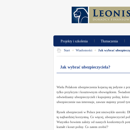
|
|
Projekty i szkolenia
Tłumaczenia
Start
Wiadomości
Jak wybrać ubezpieczy
Jak wybrać ubezpieczyciela?
Wielu Polakom ubezpieczenia kojarzą się jedynie z p
tylko przykrym i kosztownym obowiązkiem. Świadomość
odwiedzamy ubezpieczycieli i kupujemy polisy, które 
ubezpieczenie nas interesuje, zawsze stajemy przed 
Rynek ubezpieczeń w Polsce jest niezwykle szeroki. D
tę najbardziej korzystną. Co więcej, ubezpieczyciel p
Wszystko bowiem zależy od naszych konkretnych potrz
kształt i koszt polisy. Co zatem zrobić?