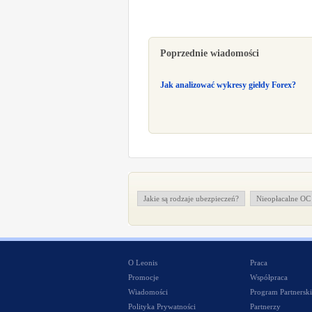
Poprzednie wiadomości
Jak analizować wykresy giełdy Forex?
Jakie są rodzaje ubezpieczeń?
Nieopłacalne OC 
O Leonis
Praca
Promocje
Współpraca
Wiadomości
Program Partnerski
Polityka Prywatności
Partnerzy