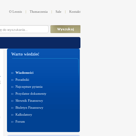
O Leonis
|
Tłumaczenia
|
Sale
|
Kontakt
Warto wiedzieć
Wiadomości
Poradniki
ć
Najczęstsze pytania
Przydatne dokumenty
Słownik Finansowy
Biuletyn Finansowy
Kalkulatory
ć
Forum