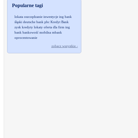
Popularne tagi
lokata
oszczędzanie
inwestycje
ing bank
śląski
deutsche bank pbc
Kredyt Bank
zysk
kredyty
lokaty
oferta dla firm
ing
bank
bankowość mobilna
mbank
oprocentowanie
zobacz wszystkie ›