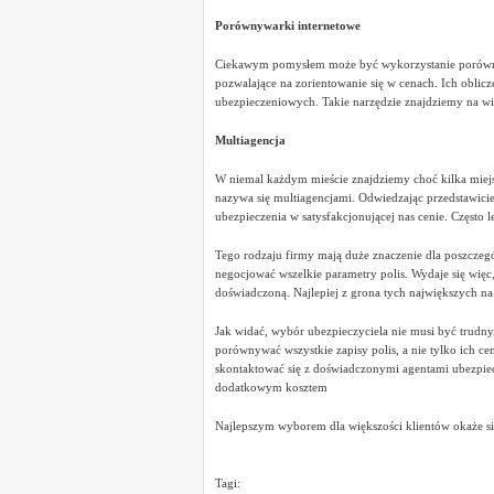
Porównywarki internetowe
Ciekawym pomysłem może być wykorzystanie porównywa
pozwalające na zorientowanie się w cenach. Ich obli
ubezpieczeniowych. Takie narzędzie znajdziemy na wi
Multiagencja
W niemal każdym mieście znajdziemy choć kilka miejsc,
nazywa się multiagencjami. Odwiedzając przedstawici
ubezpieczenia w satysfakcjonującej nas cenie. Często le
Tego rodzaju firmy mają duże znaczenie dla poszczegó
negocjować wszelkie parametry polis. Wydaje się więc
doświadczoną. Najlepiej z grona tych największych na
Jak widać, wybór ubezpieczyciela nie musi być trudny.
porównywać wszystkie zapisy polis, a nie tylko ich ce
skontaktować się z doświadczonymi agentami ubezpiecz
dodatkowym kosztem
Najlepszym wyborem dla większości klientów okaże s
Tagi: