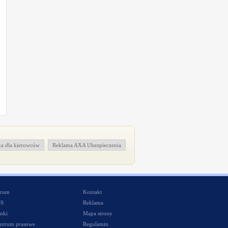
a dla kierowców
Reklama AXA Ubezpieczenia
rum
Kontakt
SS
Reklama
nki
Mapa strony
ntrum prasowe
Regulamin