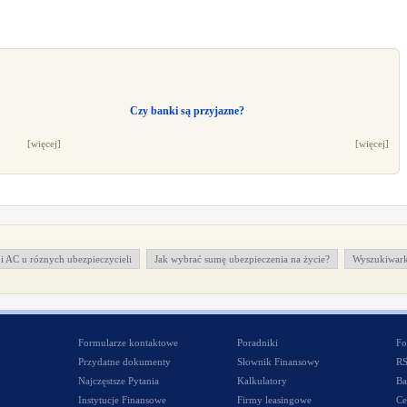
Czy banki są przyjazne?
[więcej]
[więcej]
i AC u róznych ubezpieczycieli
Jak wybrać sumę ubezpieczenia na życie?
Wyszukiwark
Formularze kontaktowe
Poradniki
Fo
Przydatne dokumenty
Słownik Finansowy
R
Najczęstsze Pytania
Kalkulatory
Ba
Instytucje Finansowe
Firmy leasingowe
Ce