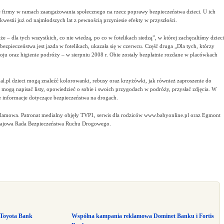
ie firmy w ramach zaangażowania społecznego na rzecz poprawy bezpieczeństwa dzieci. U ich
kwestii już od najmłodszych lat z pewnością przyniesie efekty w przyszłości.
że – dla tych wszystkich, co nie wiedzą, po co w fotelikach siedzą”, w której zachęcaliśmy dzieci
ezpieczeństwa jest jazda w fotelikach, ukazała się w czerwcu. Część druga „Dla tych, którzy
oju oraz higienie podróży – w sierpniu 2008 r. Obie zostały bezpłatnie rozdane w placówkach
.pl dzieci mogą znaleźć kolorowanki, rebusy oraz krzyżówki, jak również zaproszenie do
mogą napisać listy, opowiedzieć o sobie i swoich przygodach w podróży, przysłać zdjęcia. W
e informacje dotyczące bezpieczeństwa na drogach.
lamowa. Patronat medialny objęły TVP1, serwis dla rodziców www.babyonline.pl oraz Egmont
Krajowa Rada Bezpieczeństwa Ruchu Drogowego.
 Toyota Bank
Wspólna kampania reklamowa Dominet Banku i Fortis