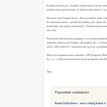
Projekt jest jednym z działań realizowanych przez ob
podstaw leży przekonanie, że edukowanie dzieci w tej 
Pierwsza część książeczki pt. „Kocie podróże małe i du
do zapinania pasów i przekonywaliśmy, jak ważna dla b
podróżują i się często zatrzymują” o bezpiecznym post
obu firm.
Na stronie internetowej programu www.podrozenamedal
wspólnej zabawy pod hasłem „Poznajmy się”, w której 
sekcji „Dla rodziców” zamieszczone są m.in. przydatn
Akcja jest organizowana wspólnie z MCA Agencja Rek
Sp. z o. o. Patronem merytorycznym programu jest 
Tagi:
Poprzednie wiadomości
Konto hybrydowe – nowy rodzaj konta w