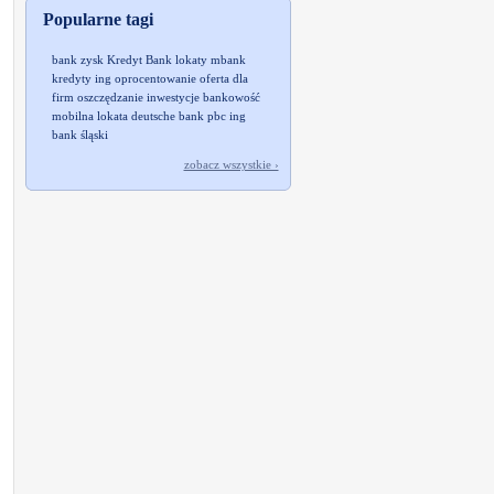
Popularne tagi
bank
zysk
Kredyt Bank
lokaty
mbank
kredyty
ing
oprocentowanie
oferta dla
firm
oszczędzanie
inwestycje
bankowość
mobilna
lokata
deutsche bank pbc
ing
bank śląski
zobacz wszystkie ›