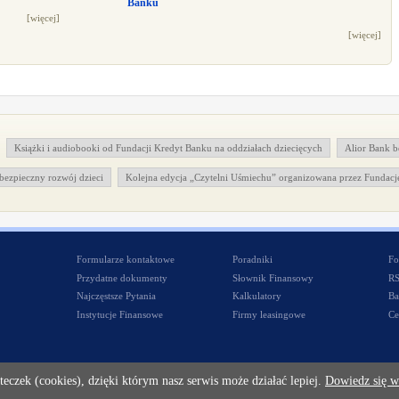
Banku
[więcej]
[więcej]
Książki i audiobooki od Fundacji Kredyt Banku na oddziałach dziecięcych
Alior Bank b
ezpieczny rozwój dzieci
Kolejna edycja „Czytelni Uśmiechu” organizowana przez Fundacj
Formularze kontaktowe
Poradniki
Fo
Przydatne dokumenty
Słownik Finansowy
R
Najczęstsze Pytania
Kalkulatory
Ba
Instytucje Finansowe
Firmy leasingowe
Ce
teczek (cookies), dzięki którym nasz serwis może działać lepiej.
Dowiedz się w