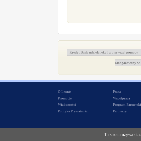
Kredyt Bank udziela lekcji z pierwszej pomocy
zaangażowany w b
O Leonis
Praca
Promocje
Współpraca
Wiadomości
Program Partnerski
Polityka Prywatności
Partnerzy
Ta strona używa cias