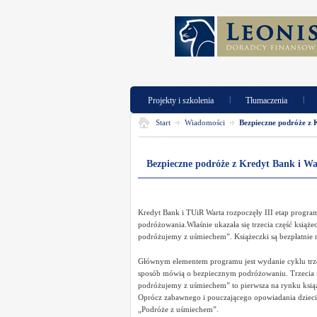
|
|
Projekty i szkolenia
Tłumaczenia
Start
Wiadomości
Bezpieczne podróże z 
Bezpieczne podróże z Kredyt Bank i Wa
Kredyt Bank i TUiR Warta rozpoczęły III etap progra
podróżowania.Właśnie ukazała się trzecia część książe
podróżujemy z uśmiechem”. Książeczki są bezpłatnie
Głównym elementem programu jest wydanie cyklu trzec
sposób mówią o bezpiecznym podróżowaniu. Trzecia i o
podróżujemy z uśmiechem” to pierwsza na rynku książ
Oprócz zabawnego i pouczającego opowiadania dzieci 
„Podróże z uśmiechem”.