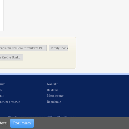
ezpłatnie rozlicza formularze PIT
Kredyt Bank
ę Kredyt Banku
rum
Kontakt
SS
Reklama
nki
Mapa strony
ntrum prasowe
Regulamin
Wszelkie prawa zastrzeżone. 2007 - 2026 © Leonis
ięcej
Rozumiem
Website made with
by