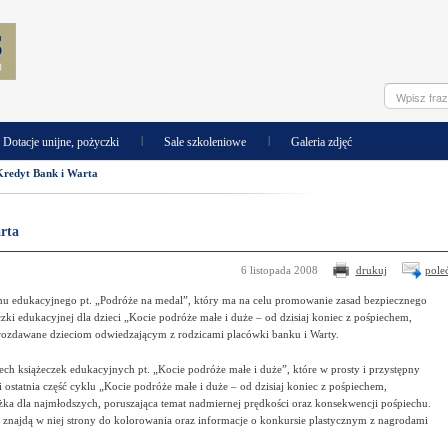
|
|
Dotacje unijne, pożyczki
Sale szkoleniowe
Galeria zdjęć
Kredyt Bank i Warta
rta
6 listopada 2008
drukuj
pole
mu edukacyjnego pt. „Podróże na medal”, który ma na celu promowanie zasad bezpiecznego
czki edukacyjnej dla dzieci „Kocie podróże małe i duże – od dzisiaj koniec z pośpiechem,
 rozdawane dzieciom odwiedzającym z rodzicami placówki banku i Warty.
h książeczek edukacyjnych pt. „Kocie podróże małe i duże”, które w prosty i przystępny
statnia część cyklu „Kocie podróże małe i duże – od dzisiaj koniec z pośpiechem,
ka dla najmłodszych, poruszająca temat nadmiernej prędkości oraz konsekwencji pośpiechu.
znajdą w niej strony do kolorowania oraz informacje o konkursie plastycznym z nagrodami