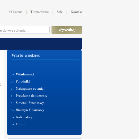
O Leonis
|
Tłumaczenia
|
Sale
|
Kontakt
Warto wiedzieć
Wiadomości
Poradniki
ć
Najczęstsze pytania
Przydatne dokumenty
Słownik Finansowy
Biuletyn Finansowy
Kalkulatory
Forum