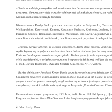
–
Serdecznie dziękuję wszystkim wolontariuszom. Ich bezinteresowne zaangażowan
programu. Otrzymujemy wiele wyrazów wdzięczności od małych pacjentów, ich rodzi
Gromadowska prezes zarządu fundacji.
Wolontariusze z Kredyt Banku pracowali na rzecz szpitali w Białymstoku, Chorz
Wielkopolskim, Katowicach, Koninie, Koszalinie, Kielcach, Krakowie, Lublinie, Ło
Poznaniu, Sopocie, Rzeszowie, Szczecinie, Warszawie, Wrocławiu, Częstochowie i 
ustawili na nich książki i audiobooki, bawili się z małymi pacjentami i zachęcali 
–
Jesteśmy bardzo wdzięczni za owocną współpracę, dzięki której możemy umilić na
zwykle kojarzy się im jedynie z wielkim strachem i bólem. Jest nam tym bardziej mił
Państwa Fundację na terenie naszego szpitala. Trudna sytuacja w dalszym ciągu 
wielu przedsięwzięć, w związku z czym pomoc i wsparcie ludzi dobrej woli jest dla 
n. med. Dariusz Budzyński, Dyrektor Szpitala Klinicznego Nr 1 w Zabrzu.
– Bardzo dziękujemy Fundacji Kredyt Banku za podarowanie naszym dzieciakom Cz
bogactwem zawartych w niej książek i audiobooków. Wydania są tak piękne, że aż śm
pacjenci, choć na pewien czas będą mogli znaleźć się w świecie fantazji –
powiedzia
transplantacji nerek i nadciśnienia tętniczego w Instytucie „Pomnik-Centrum Zdr
Patronami medialnymi programu są: TVP Info, Radio Kolor 103 FM, Iplex.pl, Qltu
Program wspiera też firma Blue Services, która bezpłatnie przygotowała specjalną
Źródło: Kredyt Bank