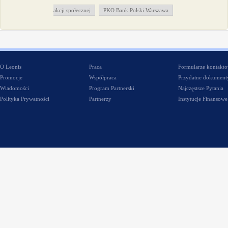
akcji społecznej
PKO Bank Polski Warszawa
O Leonis
Praca
Formularze kontakt
Promocje
Współpraca
Przydatne dokument
Wiadomości
Program Partnerski
Najczęstsze Pytania
Polityka Prywatności
Partnerzy
Instytucje Finansowe