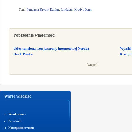
Tagi:
Fundacja Kredyt Banku
,
fundacje
,
Kredyt Bank
Poprzednie wiadomości
Udoskonalona wersja strony internetowej Nordea
Wyniki 
Bank Polska
Kredyt
[więcej]
Warto wiedzieć
Wiadomości
Poradniki
Najczęstsze pytania