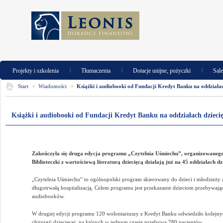
|
|
|
Projekty i szkolenia
Tłumaczenia
Dotacje unijne, pożyczki
Sal
Start
Wiadomości
Książki i audiobooki od Fundacji Kredyt Banku na oddziałac
Książki i audiobooki od Fundacji Kredyt Banku na oddziałach dzieci
Zakończyła się druga edycja programu „Czytelnia Uśmiechu”, organizowaneg
Biblioteczki z wartościową literaturą dziecięcą działają już na 45 oddziałach dz
„Czytelnia Uśmiechu” to ogólnopolski program skierowany do dzieci i młodzieży 
długotrwałą hospitalizacją. Celem programu jest przekazanie dzieciom przebywają
audiobooków.
W drugiej edycji programu 120 wolontariuszy z Kredyt Banku odwiedziło kolejnyc
chirurgii dziecięcej, na których w jednym czasie przebywa 780 pacjentów.