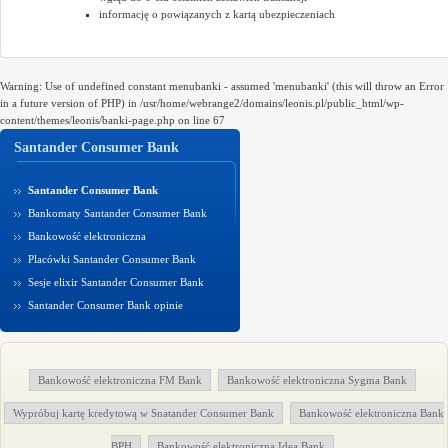
informację o powiązanych z kartą ubezpieczeniach
Warning: Use of undefined constant menubanki - assumed 'menubanki' (this will throw an Error
in a future version of PHP) in /usr/home/webrange2/domains/leonis.pl/public_html/wp-
content/themes/leonis/banki-page.php on line 67
Santander Consumer Bank
Santander Consumer Bank
Bankomaty Santander Consumer Bank
Bankowość elektroniczna
Placówki Santander Consumer Bank
Sesje elixir Santander Consumer Bank
Santander Consumer Bank opinie
Bankowość elektroniczna FM Bank
Bankowość elektroniczna Sygma Bank
Wypróbuj kartę kredytową w Snatander Consumer Bank
Bankowość elektroniczna Bank
BPH
Bankowość elektroniczna Idea Bank