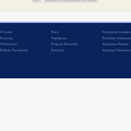
O Leonis
Praca
Formularze kontakt
Promocje
Współpraca
Przydatne dokument
Wiadomości
Program Partnerski
Najczęstsze Pytania
Polityka Prywatności
Partnerzy
Instytucje Finansowe