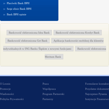
Placówki Bank BPH
Sesje elixir Bank BPH
Bank BPH opinie
Bankowość elektroniczna Idea Bank
Bankowość elektroniczna Kredyt Bank
Bankowość elektroniczna Get Bank
Aplikacja bankowości mobilnej dla klientów
indywidualnych w ING Banku Śląskim z nowymi funkcjami
Bankowość elektroniczna
Meritum Bank
O Leonis
Praca
Formularze kontakt
Promocje
Współpraca
Przydatne dokument
Wiadomości
Program Partnerski
Najczęstsze Pytania
Polityka Prywatności
Partnerzy
Instytucje Finansowe