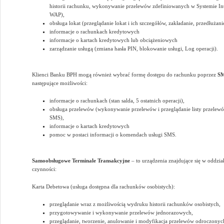
historii rachunku, wykonywanie przelewów zdefiniowanych w Systemie I
WAP),
obsługa lokat (przeglądanie lokat i ich szczegółów, zakładanie, przedłużan
informacje o rachunkach kredytowych
informacje o kartach kredytowych lub obciążeniowych
zarządzanie usługą (zmiana hasła PIN, blokowanie usługi, Log operacji).
Klienci Banku BPH mogą również wybrać formę dostępu do rachunku poprzez
S
następujące możliwości:
informacje o rachunkach (stan salda, 5 ostatnich operacji),
obsługa przelewów (wykonywanie przelewów i przeglądanie listy przele
SMS),
informacje o kartach kredytowych
pomoc w postaci informacji o komendach usługi SMS.
Samoobsługowe Terminale Transakcyjne
– to urządzenia znajdujące się w oddzi
czynności:
Karta Debetowa (usługa dostępna dla rachunków osobistych):
przeglądanie wraz z możliwością wydruku historii rachunków osobistych,
przygotowywanie i wykonywanie przelewów jednorazowych,
przeglądanie, tworzenie, anulowanie i modyfikacja przelewów odroczonyc