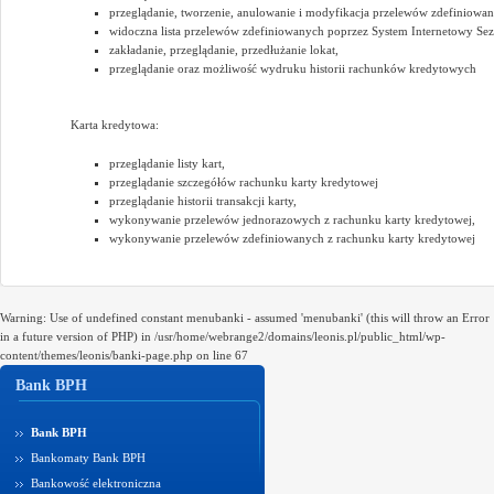
przeglądanie, tworzenie, anulowanie i modyfikacja przelewów zdefiniowa
widoczna lista przelewów zdefiniowanych poprzez System Internetowy S
zakładanie, przeglądanie, przedłużanie lokat,
przeglądanie oraz możliwość wydruku historii rachunków kredytowych
Karta kredytowa:
przeglądanie listy kart,
przeglądanie szczegółów rachunku karty kredytowej
przeglądanie historii transakcji karty,
wykonywanie przelewów jednorazowych z rachunku karty kredytowej,
wykonywanie przelewów zdefiniowanych z rachunku karty kredytowej
Warning: Use of undefined constant menubanki - assumed 'menubanki' (this will throw an Error
in a future version of PHP) in /usr/home/webrange2/domains/leonis.pl/public_html/wp-
content/themes/leonis/banki-page.php on line 67
Bank BPH
Bank BPH
Bankomaty Bank BPH
Bankowość elektroniczna