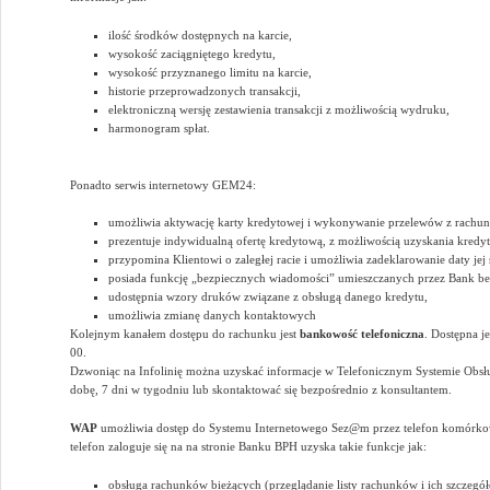
ilość środków dostępnych na karcie,
wysokość zaciągniętego kredytu,
wysokość przyznanego limitu na karcie,
historie przeprowadzonych transakcji,
elektroniczną wersję zestawienia transakcji z możliwością wydruku,
harmonogram spłat.
Ponadto serwis internetowy GEM24:
umożliwia aktywację karty kredytowej i wykonywanie przelewów z rachun
prezentuje indywidualną ofertę kredytową, z możliwością uzyskania kred
przypomina Klientowi o zaległej racie i umożliwia zadeklarowanie daty jej 
posiada funkcję „bezpiecznych wiadomości” umieszczanych przez Bank bez
udostępnia wzory druków związane z obsługą danego kredytu,
umożliwia zmianę danych kontaktowych
Kolejnym kanałem dostępu do rachunku jest
bankowość telefoniczna
. Dostępna 
00.
Dzwoniąc na Infolinię można uzyskać informacje w Telefonicznym Systemie Obsł
dobę, 7 dni w tygodniu lub skontaktować się bezpośrednio z konsultantem.
WAP
umożliwia dostęp do Systemu Internetowego Sez@m przez telefon komórkow
telefon zaloguje się na na stronie Banku BPH uzyska takie funkcje jak:
obsługa rachunków bieżących (przeglądanie listy rachunków i ich szczegół