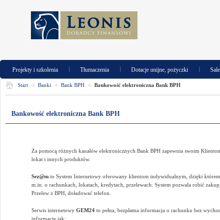
|
|
|
Projekty i szkolenia
Tłumaczenia
Dotacje unijne, pożyczki
Sal
Start
Banki
Bank BPH
Bankowość elektroniczna Bank BPH
Bankowość elektroniczna Bank BPH
Za pomocą różnych kanałów elektronicznych Bank BPH zapewnia swoim Klientom 
lokat i innych produktów.
Sez@m
to System Internetowy oferowany klientom indywidualnym, dzięki któremu
m.in. o rachunkach, lokatach, kredytach, przelewach. System pozwala robić zaku
Przelew z BPH, doładować telefon.
Serwis internetowy
GEM24
to pełna, bezpłatna informacja o rachunku bez wycho
informacje jak: