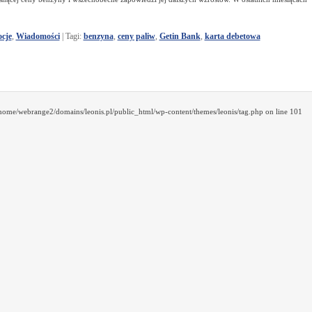
cje
,
Wiadomości
|
Tagi:
benzyna
,
ceny paliw
,
Getin Bank
,
karta debetowa
/home/webrange2/domains/leonis.pl/public_html/wp-content/themes/leonis/tag.php on line 101