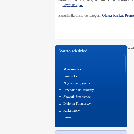
…
Czytaj dalej
→
Zaszufladkowano do kategorii
Oferta banku
,
Promo
/usr
Warto wiedzieć
Wiadomości
Poradniki
Najczęstsze pytania
Przydatne dokumenty
Słownik Finansowy
Biuletyn Finansowy
Kalkulatory
Forum