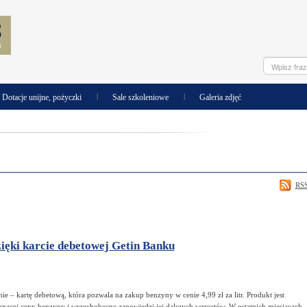
|
|
Dotacje unijne, pożyczki
Sale szkoleniowe
Galeria zdjęć
RS
zięki karcie debetowej Getin Banku
 – kartę debetową, która pozwala na zakup benzyny w cenie 4,99 zł za litr. Produkt jest
ącej ceny benzyny i wszechobecne zapowiedzi jej dalszych wzrostów. W ostatnich miesiącach