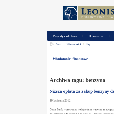
|
|
Projekty i szkolenia
Tłumaczenia
Start
Wiadomości
Tag
Wiadomości finansowe
Archiwa tagu:
benzyna
Niższa opłata za zakup benzyny d
19 kwietnia 2012
Getin Bank wprowadza kolejne innowacyjne rozwiązanie
nowatorską odpowiedzią na obawy klientów wobec rosn