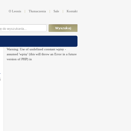
O Leonis
|
Tłumaczenia
|
Sale
|
Kontakt
Warning: Use of undefined constant wpisy -
assumed 'wpisy' (this will throw an Error in a future
version of PHP) in
S