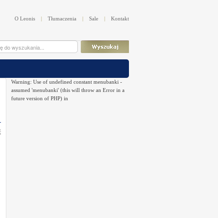
O Leonis
|
Tłumaczenia
|
Sale
|
Kontakt
Warning: Use of undefined constant menubanki -
assumed 'menubanki' (this will throw an Error in a
future version of PHP) in
ć