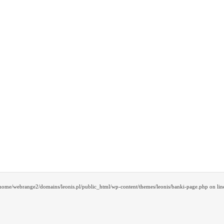
/home/webrange2/domains/leonis.pl/public_html/wp-content/themes/leonis/banki-page.php on lin