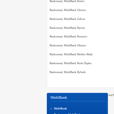
Bankomaty MultiBank Kielce
Bankomaty MultiBank Gliwice
Bankomaty MultiBank Zabrze
Bankomaty MultiBank Bytom
Bankomaty MultiBank Rzeszów
Bankomaty MultiBank Olsztyn
Bankomaty MultiBank Bielsko-Biała
Bankomaty MultiBank Ruda Śląska
Bankomaty MultiBank Rybnik
/usr
MultiBank
MultiBank