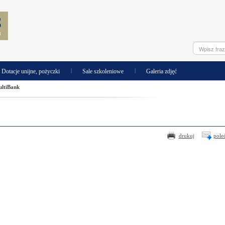
|
|
Dotacje unijne, pożyczki
Sale szkoleniowe
Galeria zdjęć
ltiBank
drukuj
pole