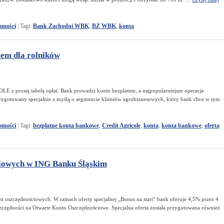
mości
|
Tagi:
Bank Zachodni WBK
,
BZ WBK
,
konta
tem dla rolników
 z prostą tabelą opłat. Bank prowadzi konto bezpłatnie, a najpopularniejsze operacje
przygotowany specjalnie z myślą o segmencie klientów agrobiznesowych, który bank chce w tym
mości
|
Tagi:
bezpłatne konta bankowe
,
Credit Agricole
,
konta
,
konta bankowe
,
oferta
iowych w ING Banku Śląskim
oszczędnościowych. W ramach oferty specjalnej „Bonus na start” bank oferuje 4,5% przez 4
szczędności na Otwarte Konto Oszczędnościowe. Specjalna oferta została przygotowana również