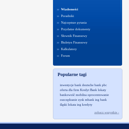
Wiadomości
Poradniki
Najczęstsze pytania
Przydatne dokumenty
Słownik Finansowy
Biuletyn Finansowy
Kalkulatory
Forum
Popularne tagi
inwestycje
bank
deutsche bank pbc
oferta dla firm
Kredyt Bank
lokaty
bankowość mobilna
oprocentowanie
oszczędzanie
zysk
mbank
ing bank
śląski
lokata
ing
kredyty
zobacz wszystkie ›