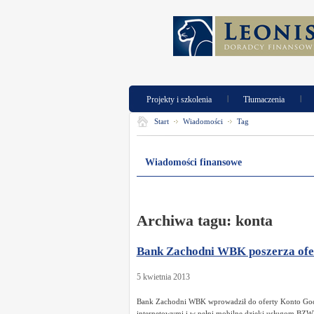
|
|
Projekty i szkolenia
Tłumaczenia
Start
Wiadomości
Tag
Wiadomości finansowe
Archiwa tagu:
konta
Bank Zachodni WBK poszerza ofer
5 kwietnia 2013
Bank Zachodni WBK wprowadził do oferty Konto Godne
internetowymi i w pełni mobilne dzięki usługom BZW