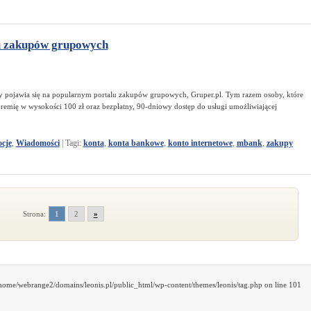
lu zakupów grupowych
y pojawia się na popularnym portalu zakupów grupowych, Gruper.pl. Tym razem osoby, które
remię w wysokości 100 zł oraz bezpłatny, 90-dniowy dostęp do usługi umożliwiającej
cje
,
Wiadomości
|
Tagi:
konta
,
konta bankowe
,
konto internetowe
,
mbank
,
zakupy
Strona:
1
2
»
/home/webrange2/domains/leonis.pl/public_html/wp-content/themes/leonis/tag.php on line 101