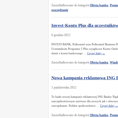
Zaszufladkowano do kategorii
Oferta banku
,
Promo
oszczędzanie
Invest-Konto Plus dla uczestnikó
6 grudnia 2012
INVEST-BANK, Polkomtel oraz Polkomtel Business Dev
Uczestnikom Programu 5 Plus wyjątkowe Konto Osobist
dzień z konta bankowego …
Czytaj dalej
→
Zaszufladkowano do kategorii
Oferta banku
,
Wiado
Nowa kampania reklamowa ING Ba
1 października 2012
To hasło nowej kampanii reklamowej ING Banku Śląsk
oszczędnościowym zarówno dla nowych jak i obecnych 
oszczędzanie. Polskie społeczeństwo …
Czytaj dalej
→
Zaszufladkowano do kategorii
Oferta banku
,
Promo