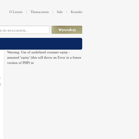
O Leonis
|
Tłumaczenia
|
Sale
|
Kontakt
Warning: Use of undefined constant wpisy -
assumed 'wpisy' (this will throw an Error in a future
version of PHP) in
S