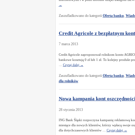
→
Zaszufladkowano do kategorii
Oferta banku
,
Wiado
Credit Agricole z bezpłatnym kon
7 marca 2013
Credit Agricole zaproponował rolnikom konto AGRICOLE
bankowe kosztują 0 zł lub 1 zł. To kolejny produkt 
…
Czytaj dalej
→
Zaszufladkowano do kategorii
Oferta banku
,
Wiado
dla rolników
Nowa kampania kont oszczędnośc
28 stycznia 2013
ING Bank Śląski rozpoczyna kampanię reklamową kont 
miesiące dla nowych klientów, którzy wpłacą swoje o
dla dotychczasowych klientów …
Czytaj dalej
→