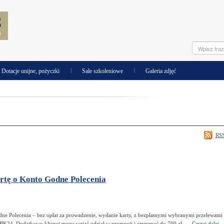
|
|
Dotacje unijne, pożyczki
Sale szkoleniowe
Galeria zdjęć
RS
tę o Konto Godne Polecenia
 Polecenia – bez opłat za prowadzenie, wydanie karty, z bezpłatnymi wybranymi przelewami
BK24. Dodatkowo klienci mogą wziąć udział w promocji i otrzymać do 700 zł. …
Czytaj dalej