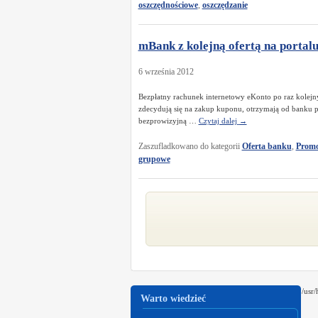
oszczędnościowe
,
oszczędzanie
mBank z kolejną ofertą na porta
6 września 2012
Bezpłatny rachunek internetowy eKonto po raz kolejn
zdecydują się na zakup kuponu, otrzymają od banku p
bezprowizyjną …
Czytaj dalej
→
Zaszufladkowano do kategorii
Oferta banku
,
Promo
grupowe
/usr
Warto wiedzieć