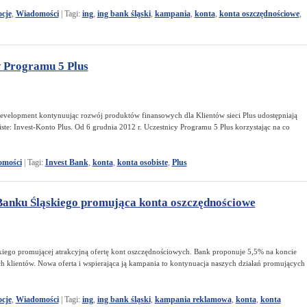
cje
,
Wiadomości
|
Tagi:
ing
,
ing bank śląski
,
kampania
,
konta
,
konta oszczędnościowe
,
w Programu 5 Plus
elopment kontynuując rozwój produktów finansowych dla Klientów sieci Plus udostępniają
e: Invest-Konto Plus. Od 6 grudnia 2012 r. Uczestnicy Programu 5 Plus korzystając na co
mości
|
Tagi:
Invest Bank
,
konta
,
konta osobiste
,
Plus
nku Śląskiego promująca konta oszczędnościowe
iego promującej atrakcyjną ofertę kont oszczędnościowych. Bank proponuje 5,5% na koncie
klientów. Nowa oferta i wspierająca ją kampania to kontynuacja naszych działań promujących
cje
,
Wiadomości
|
Tagi:
ing
,
ing bank śląski
,
kampania reklamowa
,
konta
,
konta