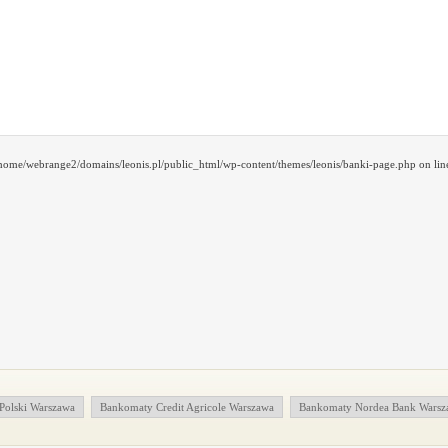
/home/webrange2/domains/leonis.pl/public_html/wp-content/themes/leonis/banki-page.php on lin
olski Warszawa
Bankomaty Credit Agricole Warszawa
Bankomaty Nordea Bank Warsz