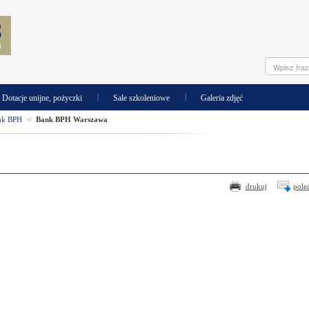
|
|
Dotacje unijne, pożyczki
Sale szkoleniowe
Galeria zdjęć
nk BPH
Bank BPH Warszawa
drukuj
pole