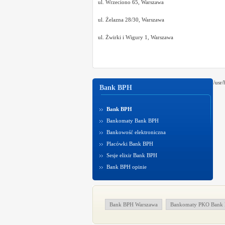
ul. Wrzeciono 65, Warszawa
ul. Żelazna 28/30, Warszawa
ul. Żwirki i Wigury 1, Warszawa
/usr
Bank BPH
Bank BPH
Bankomaty Bank BPH
Bankowość elektroniczna
Placówki Bank BPH
Sesje elixir Bank BPH
Bank BPH opinie
Bank BPH Warszawa
Bankomaty PKO Bank P