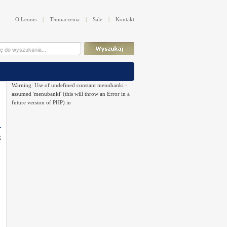
O Leonis
|
Tłumaczenia
|
Sale
|
Kontakt
Warning: Use of undefined constant menubanki -
assumed 'menubanki' (this will throw an Error in a
future version of PHP) in
ć