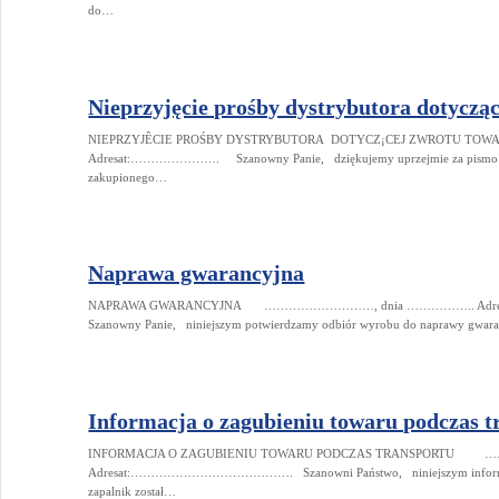
do…
Nieprzyjęcie prośby dystrybutora dotyczą
NIEPRZYJÊCIE PROŚBY DYSTRYBUTORA DOTYCZ¡CEJ ZWROT
Adresat:…………………. Szanowny Panie, dziękujemy uprzejmie za pismo dot
zakupionego…
Naprawa gwarancyjna
NAPRAWA GWARANCYJNA ………………………, dnia …………….. 
Szanowny Panie, niniejszym potwierdzamy odbiór wyrobu do naprawy gwara
Informacja o zagubieniu towaru podczas t
INFORMACJA O ZAGUBIENIU TOWARU PODCZAS TRANSPORTU
Adresat:…………………………………. Szanowni Państwo, niniejszym informuje
zapalnik został…