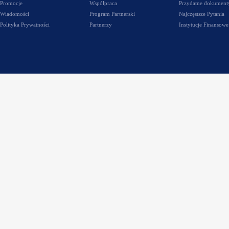
Promocje
Współpraca
Przydatne dokument
Wiadomości
Program Partnerski
Najczęstsze Pytania
Polityka Prywatności
Partnerzy
Instytucje Finansowe