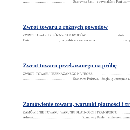
…………………………………. Szanowna Pani, otrzymaliśmy Pani list wraz z
Zwrot towaru z różnych powodów
ZWROT TOWARU Z RÓŻNYCH POWODÓW …………………., dnia
Dnia ………………………, na podstawie zamówienia nr …………………. otrz
Zwrot towaru przekazanego na próbę
ZWROT TOWARU PRZEKAZANEGO NA PRÓBÊ ………………………, dni
…………………………………. Szanowni Państwo, dziękuję uprzejmie za u
Zamówienie towaru, warunki płatności i t
ZAMÓWIENIE TOWARU, WARUNKI PŁATNOŚCI I TRANSPORTU 
Adresat:…………………………………. Szanowny Panie, niniejszym zamawiam
…………………….