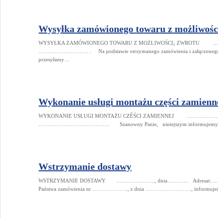
Wysyłka zamówionego towaru z możliwośc
WYSYŁKA ZAMÓWIONEGO TOWARU Z MOŻLIWOŚCI¡ ZWROTU …
………………………. . Na podstawie otrzymanego zamówienia i załączonego r
przesyłamy…
Wykonanie usługi montażu części zamienn
WYKONANIE USŁUGI MONTAŻU CZÊŚCI ZAMIENNEJ ………………………
…………………………………. Szanowny Panie, niniejszym informujemy, że o
Wstrzymanie dostawy
WSTRZYMANIE DOSTAWY …………………., dnia………… Adresat:
Państwa zamówienia nr ……………….., z dnia …………………….., informujemy