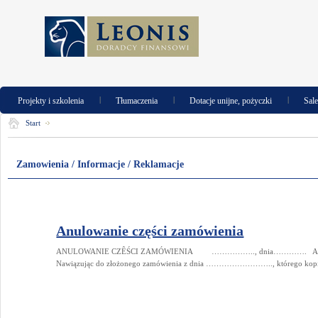
|
|
|
Projekty i szkolenia
Tłumaczenia
Dotacje unijne, pożyczki
Sal
Start
Zamowienia / Informacje / Reklamacje
Anulowanie części zamówienia
ANULOWANIE CZÊŚCI ZAMÓWIENIA …………….., dnia………….
Nawiązując do złożonego zamówienia z dnia …………………….., którego kopię