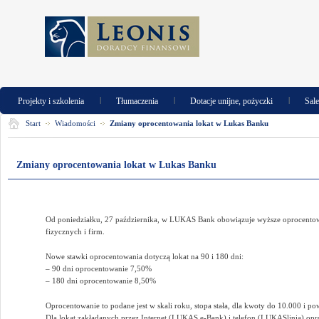
|
|
|
Projekty i szkolenia
Tłumaczenia
Dotacje unijne, pożyczki
Sal
Start
Wiadomości
Zmiany oprocentowania lokat w Lukas Banku
Zmiany oprocentowania lokat w Lukas Banku
Od poniedziałku, 27 października, w LUKAS Bank obowiązuje wyższe oprocento
fizycznych i firm.
Nowe stawki oprocentowania dotyczą lokat na 90 i 180 dni:
– 90 dni oprocentowanie 7,50%
– 180 dni oprocentowanie 8,50%
Oprocentowanie to podane jest w skali roku, stopa stała, dla kwoty do 10.000 i p
Dla lokat zakładanych przez Internet (LUKAS e-Bank) i telefon (LUKASlinia) op