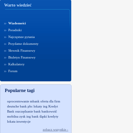
Warto wiedzieć
Wiadomości
Poradniki
Najczęstsze pytania
Przydatne dokumenty
Słownik Finansowy
Biuletyn Finansowy
Kalkulatory
Forum
Popularne tagi
oprocentowanie
mbank
oferta dla firm
deutsche bank pbc
lokaty
ing
Kredyt
Bank
oszczędzanie
bank
bankowość
mobilna
zysk
ing bank śląski
kredyty
lokata
inwestycje
zobacz wszystkie ›