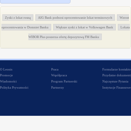
Zyski z lokat rosną
AIG Bank podnosi oprocentowanie lokat terminowych
Wzrost
oprocentowania w Domniet Banku
Większe zyski z lokat w Volkswagen Bank
Lokata
WIBOR Plus poszerza ofertę depozytową FM Banku
O Leonis
Praca
Formularze kontakt
Promocje
Współpraca
Przydatne dokument
Wiadomości
Program Partnerski
Najczęstsze Pytania
Polityka Prywatności
Partnerzy
Instytucje Finansowe