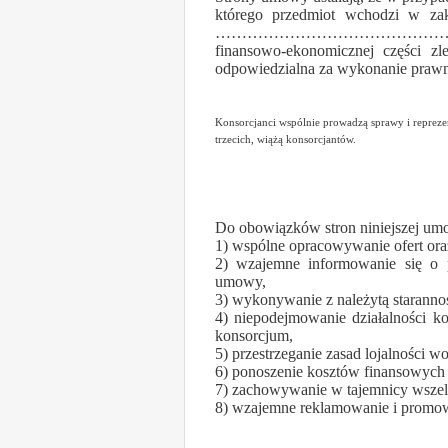
którego przedmiot wchodzi w zak
……………………………………………………………
finansowo-ekonomicznej cz
odpowiedzialna za wykonanie prawne
Konsorcjanci wspólnie prowadzą sprawy i reprez
trzecich, wiążą konsorcjantów.
Do obowiązków stron niniejszej um
1) wspólne opracowywanie ofert or
2) wzajemne informowanie się o p
umowy,
3) wykonywanie z należytą staranno
4) niepodejmowanie działalności k
konsorcjum,
5) przestrzeganie zasad lojalności w
6) ponoszenie kosztów finansowych 
7) zachowywanie w tajemnicy wszelk
8) wzajemne reklamowanie i promow