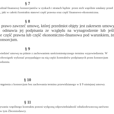
§ 7
ział finansowy konsorcjantów w zyskach i stratach będzie przez nich wspólnie ustalany przed
 jaki w całości kontraktu stanowi część prawna oraz część finansowo-ekonomiczna.
§ 8
a prawo zawrzeć umowę, której przedmiot objęty jest zakresem umow
ant odmawia jej podpisania ze względu na wynagrodzenie lub jeśl
nie część prawna lub część ekonomiczno-finansowa pod warunkiem, ż
konsorcjum.
§ 9
wiedzieć umowę na piśmie z zachowaniem sześciomiesięcznego terminu wypowiedzenia. W
bowiązek wykonać przypadające na nią części kontraktów podpisanych przez konsorcjum
edzeniu.
§ 10
ąpienia z konsorcjum bez zachowania terminu przewidzianego w § 9 niniejszej umowy.
§ 11
konywaniu wspólnego kontraktu ponosi wyłączną odpowiedzialność odszkodowawczą zarówno
, w tym Zleceniodawcy.