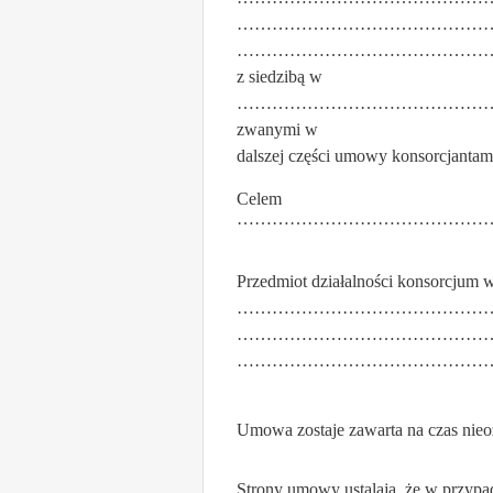
…………………………………………
……………………………………
z siedzibą w
……………………………………… re
zwanymi w
dalszej części umowy konsorcjantami
Celem k
………………………………………
Przedmiot działalności konsorcjum w
……………………………………
……………………………………
……………………………………
Umowa zostaje zawarta na czas nieo
Strony umowy ustalają, że w przypad