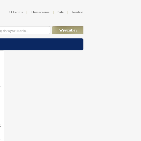
O Leonis
|
Tłumaczenia
|
Sale
|
Kontakt
ć
z
z