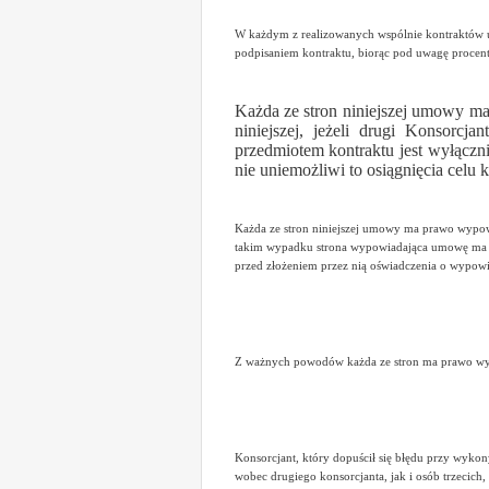
W każdym z realizowanych wspólnie kontraktów ud
podpisaniem kontraktu, biorąc pod uwagę procent,
Każda ze stron niniejszej umowy m
niniejszej, jeżeli drugi Konsorcj
przedmiotem kontraktu jest wyłącz
nie uniemożliwi to osiągnięcia celu 
Każda ze stron niniejszej umowy ma prawo wypo
takim wypadku strona wypowiadająca umowę ma o
przed złożeniem przez nią oświadczenia o wypowi
Z ważnych powodów każda ze stron ma prawo wyst
Konsorcjant, który dopuścił się błędu przy wy
wobec drugiego konsorcjanta, jak i osób trzecich