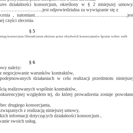
res działalności konsorcjum, określony w § 2 niniejszej umowy
..jest odpowiedzialna za wywiązanie się z
ęści zlecenia , natomiast…………………………………………………..jes
j części zlecenia.
§ 5
entują konsorcjum.Oświadczenia złożone przez obydwóch konsorcjantów łącznie wobec osób
§ 6
owy należy:
az negocjowanie warunków kontraktów,
odejmowanych działaniach w celu realizacji przedmiotu niniejsze
ścią realizowanych wspólnie kontraktów,
onkurencyjnej względem tej, do której prowadzenia zostaje powołan
obec drugiego konsorcjanta,
związanych z realizacją niniejszej umowy,
ich informacji dotyczących działalności konsorcjum ,
anie swoich usług.