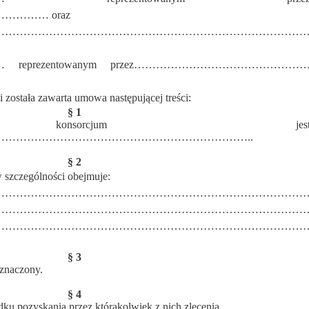
……… oraz
……………………………………………………………………………
prezentowanym przez………………………………………
 została zawarta umowa następującej treści:
§ 1
onsorcjum jes
…………………………………………………………..
§ 2
 szczególności obejmuje:
……………………………………………………………………………
……………………………………………………………………………
……………………………………………………………………………
§ 3
znaczony.
§ 4
ku pozyskania przez którąkolwiek z nich zlecenia,