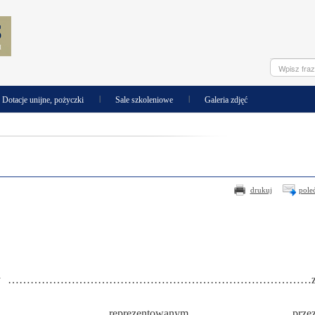
|
|
Dotacje unijne, pożyczki
Sale szkoleniowe
Galeria zdjęć
drukuj
pole
między ………………………………………………………………………
……… reprezentowanym prze