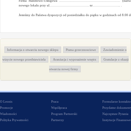
Firma Handlowo-Usługowa ………………………………………………… (nazwa) ma p
nowego lokalu przy ul………………………………. nr…………………….. .
Jesteśmy do Państwa dyspozycji od poniedziałku do piątku w godzinach od 8.00 d
Informacja o otwarciu nowego sklepu
Pisma grzecznosciowe
Zawiadomienie o
wizycie nowego przedstawiciela
Aranżacja i wyposażenie wnętrz
Gratulacje z okazji
otwarcia nowej firmy
O Leonis
Praca
Formularze kontakt
Promocje
Współpraca
Przydatne dokument
Wiadomości
Program Partnerski
Najczęstsze Pytania
Polityka Prywatności
Partnerzy
Instytucje Finansowe