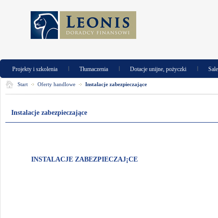
|
|
|
Projekty i szkolenia
Tłumaczenia
Dotacje unijne, pożyczki
Sal
Start
Oferty handlowe
Instalacje zabezpieczające
Instalacje zabezpieczające
INSTALACJE ZABEZPIECZAJ¡CE