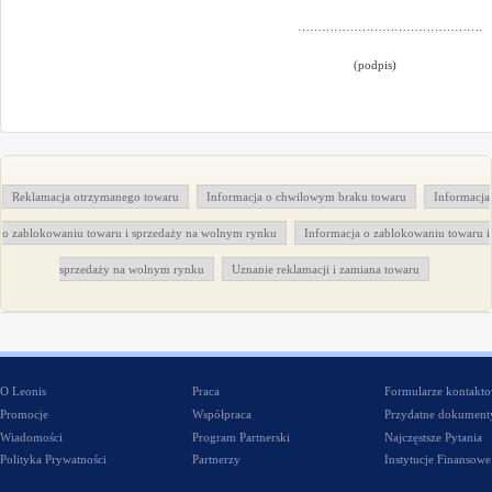
……………………………………….
(podpis)
Reklamacja otrzymanego towaru
Informacja o chwilowym braku towaru
Informacja
o zablokowaniu towaru i sprzedaży na wolnym rynku
Informacja o zablokowaniu towaru i
sprzedaży na wolnym rynku
Uznanie reklamacji i zamiana towaru
O Leonis
Praca
Formularze kontakt
Promocje
Współpraca
Przydatne dokument
Wiadomości
Program Partnerski
Najczęstsze Pytania
Polityka Prywatności
Partnerzy
Instytucje Finansowe