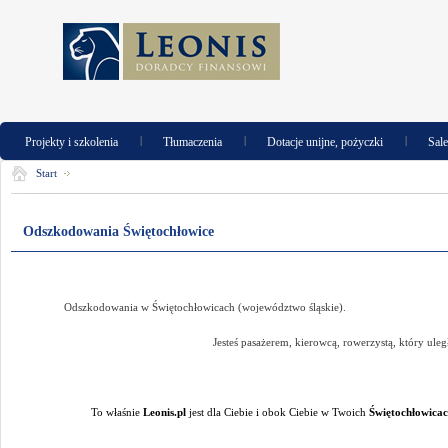
|
|
|
Projekty i szkolenia
Tłumaczenia
Dotacje unijne, pożyczki
Sal
Start
Odszkodowania Świętochłowice
Odszkodowania w Świętochłowicach (województwo śląskie).
Jesteś pasażerem, kierowcą, rowerzystą, który ul
To właśnie
Leonis.pl
jest dla Ciebie i obok Ciebie w Twoich
Świętochłowica