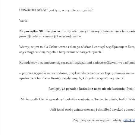
ODSZKODOWANIE jest tym, o czym teraz myślisz?
Warto!
Na początku NIC nie płacisz.
To my oferujemy Ci naszą pomoc, a nasze honorari
prowizji, gdy otrzymasz już odszkodowanie.
Wiemy, że jest to dla Ciebie ważne i dlatego właśnie Leonis.pl współpracuje z 
abyś mógł czuć się zupełnie bezpiecznie w naszych rękach.
Kompleksowo zajmujemy się sprawami związanymi z nieszczęśliwymi wypadkami
– poprzez wypadki samochodowe, przykre zdarzenie losowe (np. potknąłeś się na
upadek ze schodów w firmie) i wiele innych, których nie sposób wymienić.
Pamiętaj, że
porada i kontakt z nami nic nie kosztują
. Pytaj
Możemy dla Ciebie wywalczyć zadośćuczynienie za Twoje cierpienie, bądź bliskie
Jeśli jesteś osobą zainteresowaną i chciałbyś uzyskać pomoc
Zapoznaj się ze szczegółami oferty:
odszko