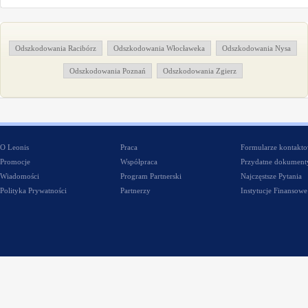
Odszkodowania Racibórz
Odszkodowania Włocławeka
Odszkodowania Nysa
Odszkodowania Poznań
Odszkodowania Zgierz
O Leonis
Praca
Formularze kontakt
Promocje
Współpraca
Przydatne dokument
Wiadomości
Program Partnerski
Najczęstsze Pytania
Polityka Prywatności
Partnerzy
Instytucje Finansowe