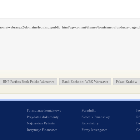
/home/webrange2/domains/leonis.pl/public_html/wp-content/themes/leonis/menufundusze-page.ph
BNP Paribas Bank Polska Warszawa
Bank Zachodni WBK Warszawa
Pekao Kraków
Formularze kontaktowe
Poradniki
Fo
Przydatne dokumenty
Słownik Finansowy
R
Najczęstsze Pytania
Kalkulatory
Ba
Instytucje Finansowe
Firmy leasingowe
Ce