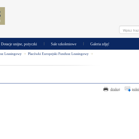
|
|
Dotacje unijne, pożyczki
Sale szkoleniowe
Galeria zdjęć
usz Leasingowy
Placówki Europejski Fundusz Leasingowy
drukuj
pole