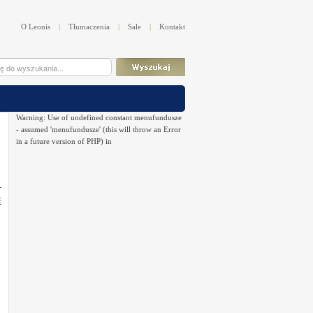
O Leonis
|
Tłumaczenia
|
Sale
|
Kontakt
Warning: Use of undefined constant menufundusze
- assumed 'menufundusze' (this will throw an Error
in a future version of PHP) in
ć