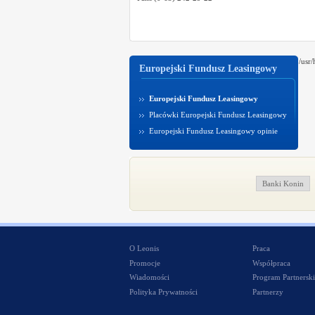
/usr
Europejski Fundusz Leasingowy
Europejski Fundusz Leasingowy
Placówki Europejski Fundusz Leasingowy
Europejski Fundusz Leasingowy opinie
Banki Konin
O Leonis
Praca
Promocje
Współpraca
Wiadomości
Program Partnerski
Polityka Prywatności
Partnerzy