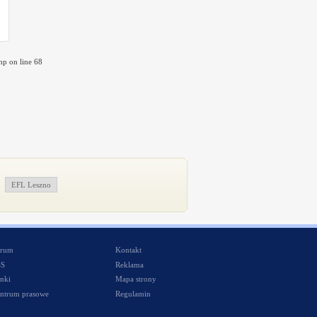
p on line 68
EFL Leszno
rum
Kontakt
SS
Reklama
nki
Mapa strony
ntrum prasowe
Regulamin