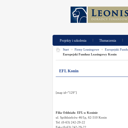
|
|
Projekty i szkolenia
Tłumaczenia
Start
Firmy Leasingowe
Europejski Fund
Europejski Fundusz Leasingowy Konin
EFL Konin
[map id=”129″]
Filia Oddziału
EFL w Koninie
ul. Spółdzielców 46/1p, 62-510 Konin
Tel. (0-63) 242-29-22
Faks (0-63) 242-29-22