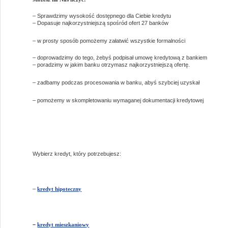
– Sprawdzimy wysokość dostępnego dla Ciebie kredytu
– Dopasuje najkorzystniejszą spośród ofert 27 banków
–
w prosty sposób pomożemy załatwić wszystkie formalności
– doprowadzimy do tego, żebyś podpisał umowę kredytową z bankiem
– poradzimy w jakim banku otrzymasz najkorzystniejszą ofertę.
– zadbamy podczas procesowania w banku, abyś szybciej uzyskał
– pomożemy w skompletowaniu wymaganej dokumentacji kredytowej
Wybierz kredyt, który potrzebujesz:
–
kredyt hipoteczny
–
kredyt mieszkaniowy