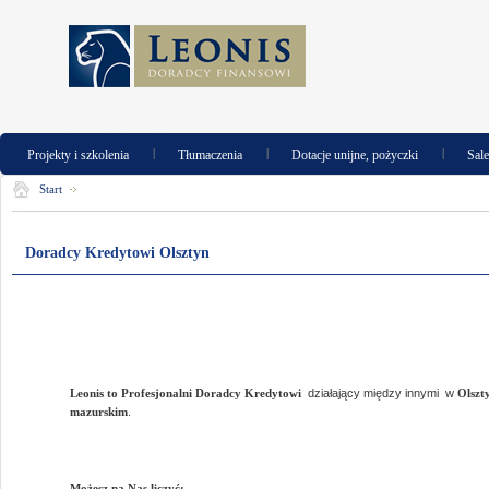
|
|
|
Projekty i szkolenia
Tłumaczenia
Dotacje unijne, pożyczki
Sal
Start
Doradcy Kredytowi Olsztyn
Leonis to Profesjonalni Doradcy Kredytowi
działający między innymi
w
Olszt
mazurskim
.
Możesz na Nas liczyć: