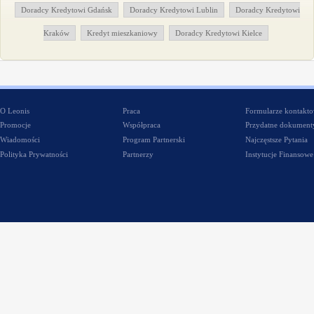
Doradcy Kredytowi Gdańsk
Doradcy Kredytowi Lublin
Doradcy Kredytowi
Kraków
Kredyt mieszkaniowy
Doradcy Kredytowi Kielce
O Leonis
Praca
Formularze kontakt
Promocje
Współpraca
Przydatne dokument
Wiadomości
Program Partnerski
Najczęstsze Pytania
Polityka Prywatności
Partnerzy
Instytucje Finansowe