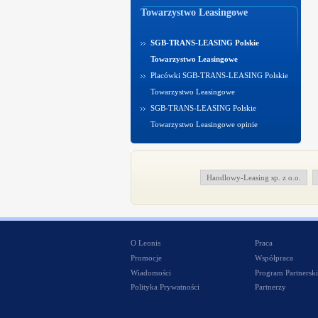
Towarzystwo Leasingowe
SGB-TRANS-LEASING Polskie
Towarzystwo Leasingowe
Placówki SGB-TRANS-LEASING Polskie
Towarzystwo Leasingowe
SGB-TRANS-LEASING Polskie
Towarzystwo Leasingowe opinie
Handlowy-Leasing sp. z o.o.
O Leonis
Praca
Promocje
Współpraca
Wiadomości
Program Partnerski
Polityka Prywatności
Partnerzy