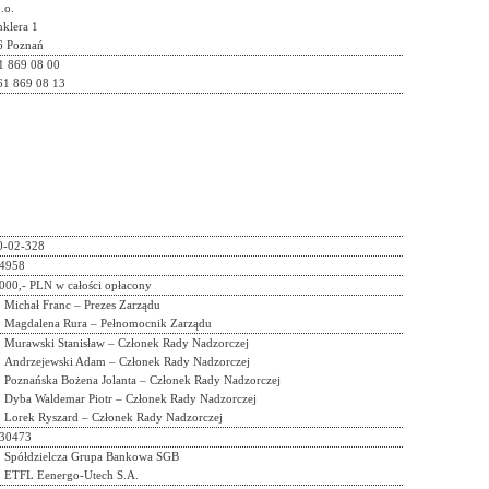
.o.
nklera 1
6 Poznań
61 869 08 00
61 869 08 13
0-02-328
4958
000,- PLN w całości opłacony
Michał Franc – Prezes Zarządu
Magdalena Rura – Pełnomocnik Zarządu
Murawski Stanisław – Członek Rady Nadzorczej
Andrzejewski Adam – Członek Rady Nadzorczej
Poznańska Bożena Jolanta – Członek Rady Nadzorczej
Dyba Waldemar Piotr – Członek Rady Nadzorczej
Lorek Ryszard – Członek Rady Nadzorczej
30473
Spółdzielcza Grupa Bankowa SGB
ETFL Eenergo-Utech S.A.