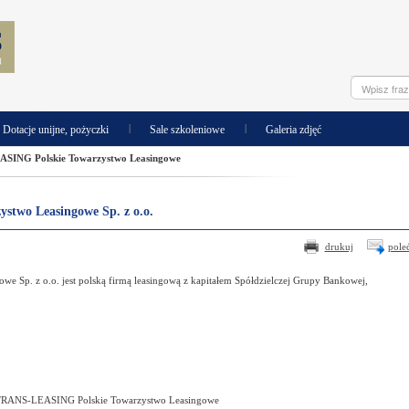
|
|
Dotacje unijne, pożyczki
Sale szkoleniowe
Galeria zdjęć
ING Polskie Towarzystwo Leasingowe
two Leasingowe Sp. z o.o.
drukuj
pole
p. z o.o. jest polską firmą leasingową z kapitałem Spółdzielczej Grupy Bankowej,
RANS-LEASING Polskie Towarzystwo Leasingowe