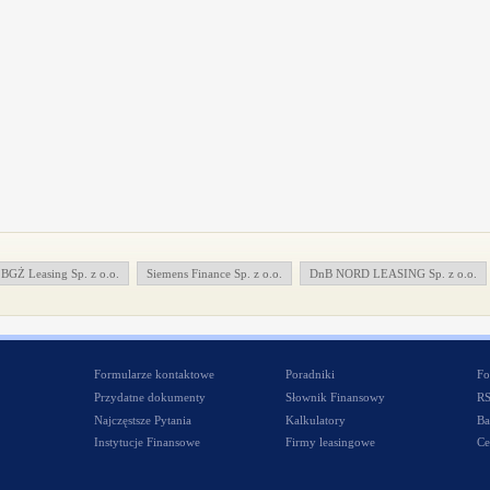
BGŻ Leasing Sp. z o.o.
Siemens Finance Sp. z o.o.
DnB NORD LEASING Sp. z o.o.
Formularze kontaktowe
Poradniki
Fo
Przydatne dokumenty
Słownik Finansowy
R
Najczęstsze Pytania
Kalkulatory
Ba
Instytucje Finansowe
Firmy leasingowe
Ce