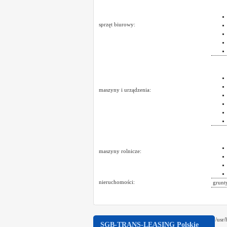
sprzęt biurowy:
maszyny i urządzenia:
maszyny rolnicze:
nieruchomości:
grunty
/usr
SGB-TRANS-LEASING Polskie