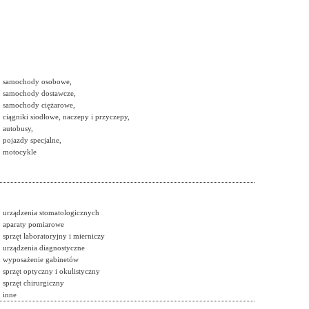
samochody osobowe,
samochody dostawcze,
samochody ciężarowe,
ciągniki siodłowe, naczepy i przyczepy,
autobusy,
pojazdy specjalne,
motocykle
urządzenia stomatologicznych
aparaty pomiarowe
sprzęt laboratoryjny i mierniczy
urządzenia diagnostyczne
wyposażenie gabinetów
sprzęt optyczny i okulistyczny
sprzęt chirurgiczny
inne