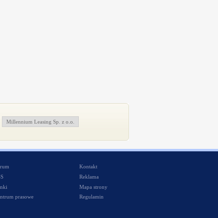
Millennium Leasing Sp. z o.o.
rum
Kontakt
SS
Reklama
nki
Mapa strony
ntrum prasowe
Regulamin