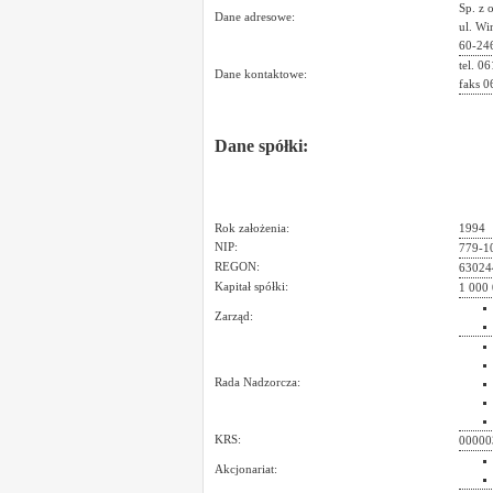
Sp. z o
Dane adresowe:
ul. Wi
60-24
tel. 0
Dane kontaktowe:
faks 0
Dane spółki:
Rok założenia:
1994
NIP:
779-1
REGON:
63024
Kapitał spółki:
1 000 
Zarząd:
Rada Nadzorcza:
KRS:
00000
Akcjonariat: