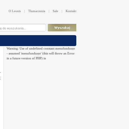
O Leonis
|
Tłumaczenia
|
Sale
|
Kontakt
Warning: Use of undefined constant menufundusze
- assumed 'menufundusze' (this will throw an Error
in a future version of PHP) in
ć