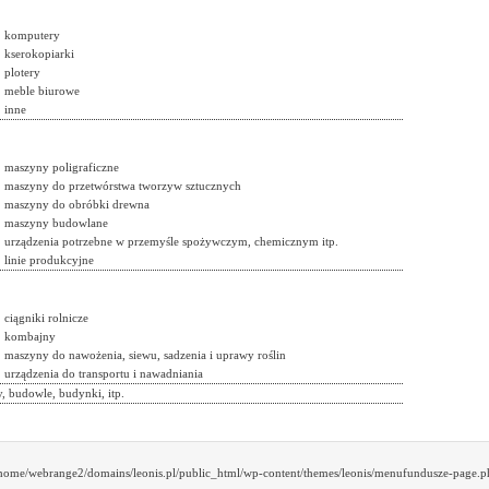
komputery
kserokopiarki
plotery
meble biurowe
inne
maszyny poligraficzne
maszyny do przetwórstwa tworzyw sztucznych
maszyny do obróbki drewna
maszyny budowlane
urządzenia potrzebne w przemyśle spożywczym, chemicznym itp.
linie produkcyjne
ciągniki rolnicze
kombajny
maszyny do nawożenia, siewu, sadzenia i uprawy roślin
urządzenia do transportu i nawadniania
, budowle, budynki, itp.
/home/webrange2/domains/leonis.pl/public_html/wp-content/themes/leonis/menufundusze-page.ph