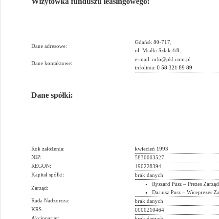
Wizytówka
funduszu
leasingowego:
Gdańsk 80-717,
Dane adresowe:
ul. Miałki Szlak 4/8,
e-mail: info@pkl.com.pl
Dane kontaktowe:
infolinia:
0 58 321 89 89
Dane spółki:
Rok założenia:
kwiecień 1993
NIP:
5830003527
REGON:
190228394
Kapitał spółki:
brak danych
Ryszard Pusz – Prezes Zarzą
Zarząd:
Dariusz Pusz – Wiceprezes Z
Rada Nadzorcza:
brak danych
KRS:
0000210464
Akcjonariat:
brak danych