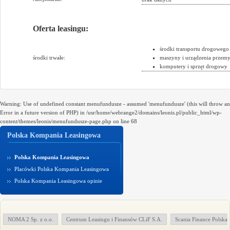
Oferta leasingu:
środki transportu drogowego
środki trwałe:
maszyny i urządzenia przem
komputery i sprzęt drogowy
Warning: Use of undefined constant menufundusze - assumed 'menufundusze' (this will throw an
Error in a future version of PHP) in /usr/home/webrange2/domains/leonis.pl/public_html/wp-
content/themes/leonis/menufundusze-page.php on line 68
Polska Kompania Leasingowa
Polska Kompania Leasingowa
Placówki Polska Kompania Leasingowa
Polska Kompania Leasingowa opinie
NOMA 2 Sp. z o.o.
Centrum Leasingu i Finansów CLiF S.A.
Scania Finance Polska