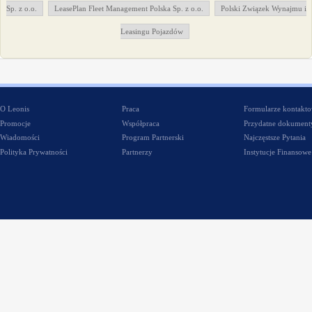
Sp. z o.o.
LeasePlan Fleet Management Polska Sp. z o.o.
Polski Związek Wynajmu i
Leasingu Pojazdów
O Leonis
Praca
Formularze kontakt
Promocje
Współpraca
Przydatne dokument
Wiadomości
Program Partnerski
Najczęstsze Pytania
Polityka Prywatności
Partnerzy
Instytucje Finansowe