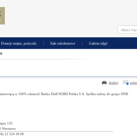
|
|
Dotacje unijne, pożyczki
Sale szkoleniowe
Galeria zdjęć
ng
drukuj
pole
ą stanowiącą w 100% własność Banku DnB NORD Polska S.A. Spółka należy do grupy DNB.
stępu 15C
6 Warszawa
+48) 22 524 39 00