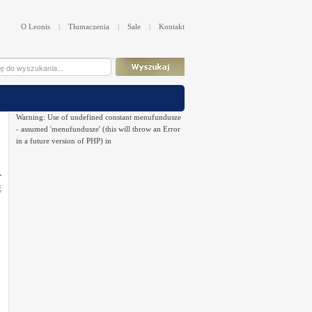
O Leonis
|
Tłumaczenia
|
Sale
|
Kontakt
Warning: Use of undefined constant menufundusze
- assumed 'menufundusze' (this will throw an Error
in a future version of PHP) in
ć