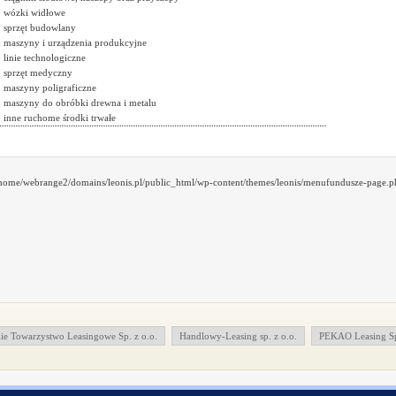
wózki widłowe
sprzęt budowlany
maszyny i urządzenia produkcyjne
linie technologiczne
sprzęt medyczny
maszyny poligraficzne
maszyny do obróbki drewna i metalu
inne ruchome środki trwałe
/home/webrange2/domains/leonis.pl/public_html/wp-content/themes/leonis/menufundusze-page.ph
Towarzystwo Leasingowe Sp. z o.o.
Handlowy-Leasing sp. z o.o.
PEKAO Leasing Sp.