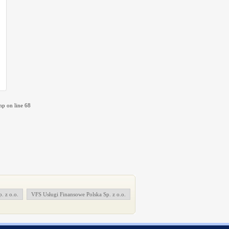
p on line 68
 z o.o.
VFS Usługi Finansowe Polska Sp. z o.o.