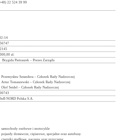
(+48) 22 524 39 99
02-14
56747
2145
000,00 zł.
Brygida Pietraszek – Prezes Zarządu
Przemysław Sztandera – Członek Rady Nadzorczej
Artur Tomaszewski – Członek Rady Nadzorczej
Olof Seidel – Członek Rady Nadzorczej
00743
DnB NORD Polska S.A.
samochody osobowe i motocykle
pojazdy dostawcze, ciężarowe, specjalne oraz autobusy
ciągniki siodłowe, naczepy oraz przyczepy