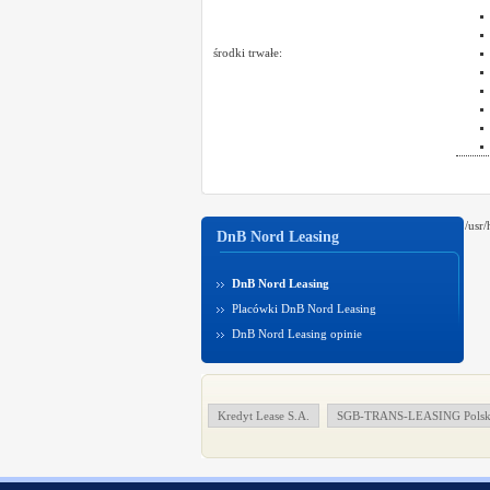
środki trwałe:
/usr
DnB Nord Leasing
DnB Nord Leasing
Placówki DnB Nord Leasing
DnB Nord Leasing opinie
Kredyt Lease S.A.
SGB-TRANS-LEASING Polskie 