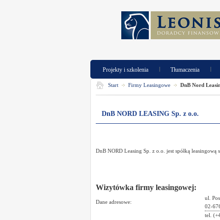
|
|
Projekty i szkolenia
Tłumaczenia
Start
Firmy Leasingowe
DnB Nord Leasi
DnB NORD LEASING Sp. z o.o.
DnB NORD Leasing Sp. z o.o. jest spółką leasingow
Wizytówka firmy leasingowej:
ul. Po
Dane adresowe:
02-67
tel. (