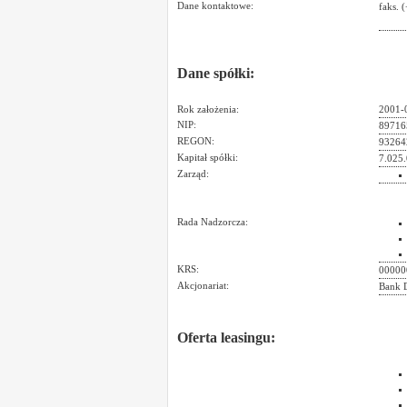
Dane kontaktowe:
faks. 
Dane spółki:
Rok założenia:
2001-
NIP:
89716
REGON:
93264
Kapitał spółki:
7.025.
Zarząd:
Rada Nadzorcza:
KRS:
00000
Akcjonariat:
Bank 
Oferta leasingu: