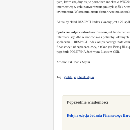
tych, które znajdują się w portfelach indeksów WI
internetowej w celu potwierdzenia praktyk spółek w za
inwestorami. W ostatnim etapie firma wypełnia specjaln
Aktualny skład RESPECT Index złożony jest z 20 spółe
Społeczna odpowiedzialność biznesu
jest fundamentem
interesariuszy, dba o środowisko i potrzeby lokalnyc
społecznie – RESPECT Index od pierwszego notowania
finansowy i ubezpieczeniowy, a także jest Firmą Blisk
tygodnik POLITYKA Srebrnym Listkiem CSR.
Źródło: ING Bank Śląski
Tagi:
giełda
,
ing bank śląski
Poprzednie wiadomości
Kolejna edycja badania Finansowego Bar