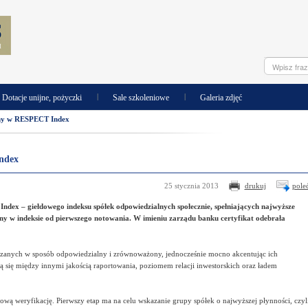
|
|
Dotacje unijne, pożyczki
Sale szkoleniowe
Galeria zdjęć
cny w RESPECT Index
ndex
25 stycznia 2013
drukuj
pole
Index – giełdowego
indeksu spółek odpowiedzialnych społecznie, spełniających najwyższe
ny w indeksie od pierwszego notowania. W imieniu zarządu banku certyfikat odebrała
dzanych w sposób odpowiedzialny i zrównoważony, jednocześnie mocno akcentując ich
ją się między innymi jakością raportowania, poziomem relacji inwestorskich oraz ładem
wą weryfikację. Pierwszy etap ma na celu wskazanie grupy spółek o najwyższej płynności, czyl