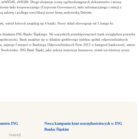
G20, mWIG40, sWIG80. Drugi obejmuje ocenę ogólnodostępnych dokumentów i strony
kresie ładu korporacyjnego (Corporate Governance), ładu informacyjnego i relacji z
ą ankietę i podlega weryfikacji przez firmę audytorską Deloitte.
k, wśród których znajdują się 4 banki. Nowy skład obowiązuje od 1 lutego br.
 działania ING Banku Śląskiego. We wszystkich przedsięwzięciach bank uwzględnia potrzeby
h społeczności. Bank znajduje się w składzie giełdowego indeksu spółek odpowiedzialnych
, zajmuje I miejsce w Rankingu Odpowiedzialnych Firm 2012 w kategorii bankowość, sektor
ą Środowisku. ING Bank Śląski, jako jedyna instytucja finansowa, został wyróżniony przez
ometru ING
Nowa kampania kont oszczędnościowych w ING
Banku Śląskim
[więcej]