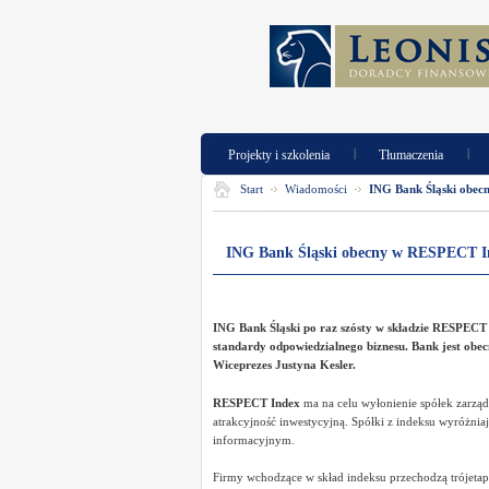
|
|
Projekty i szkolenia
Tłumaczenia
Start
Wiadomości
ING Bank Śląski obe
ING Bank Śląski obecny w RESPECT I
ING Bank Śląski po raz
szósty
w składzie RESPECT 
standardy odpowiedzialnego biznesu. Bank jest obec
Wiceprezes Justyna Kesler.
RESPECT Index
ma na celu wyłonienie spółek zarzą
atrakcyjność inwestycyjną. Spółki z indeksu wyróżnia
informacyjnym.
Firmy wchodzące w skład indeksu przechodzą trójetapo