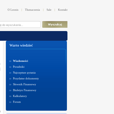
O Leonis
|
Tłumaczenia
|
Sale
|
Kontakt
Warto wiedzieć
Wiadomości
Poradniki
ć
Najczęstsze pytania
Przydatne dokumenty
Słownik Finansowy
Biuletyn Finansowy
Kalkulatory
Forum
i