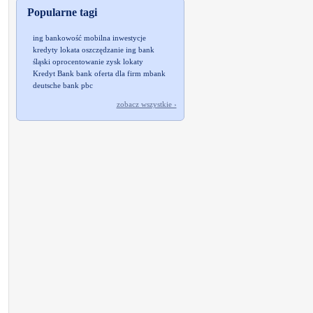
Popularne tagi
ing
bankowość mobilna
inwestycje
kredyty
lokata
oszczędzanie
ing bank
śląski
oprocentowanie
zysk
lokaty
Kredyt Bank
bank
oferta dla firm
mbank
deutsche bank pbc
zobacz wszystkie ›