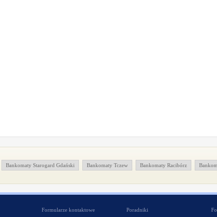
Bankomaty Starogard Gdański
Bankomaty Tczew
Bankomaty Racibórz
Bankoma
Formularze kontaktowe
Poradniki
Fo