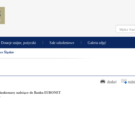
|
|
Dotacje unijne, pożyczki
Sale szkoleniowe
Galeria zdjęć
e Śląskie
drukuj
pole
Bankomaty należące do Banku EURONET
"