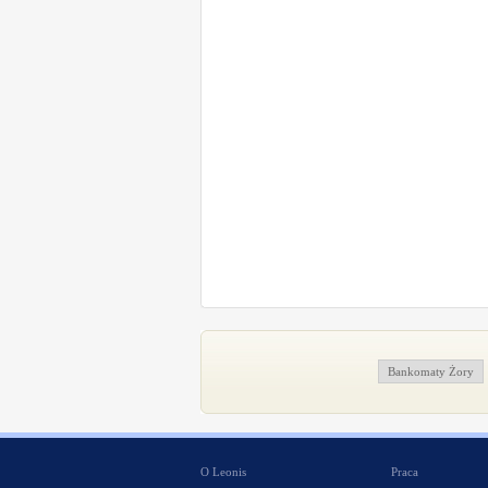
Bankomaty Żory
O Leonis
Praca