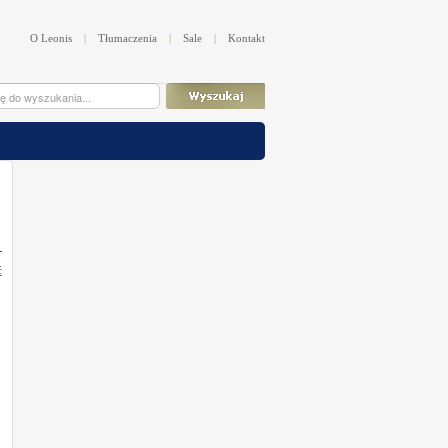
O Leonis
|
Tłumaczenia
|
Sale
|
Kontakt
ć