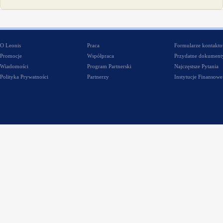
O Leonis
Praca
Formularze kontakt
Promocje
Współpraca
Przydatne dokument
Wiadomości
Program Partnerski
Najczęstsze Pytania
Polityka Prywatności
Partnerzy
Instytucje Finansowe