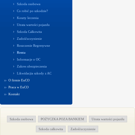
Szkoda osobowa
Co robić po szkodzie?
Koszty leczenia
Utrata wartości pojazdu
Szkoda Całkowita
Zadośćuczynienie
Roszczenie Regresywne
Renta
Informacje o OC
Zakres ubezpieczenia
Likwidacjia szkody z AC
O firmie EuCO
Praca w EuCO
Kontakt
Szkoda osobowa
POŻYCZKA POZA BANKIEM
Utrata wartości pojazdu
Szkoda całkowita
Zadośćuczynienie