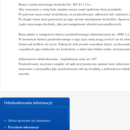
Renta z tytułu utraconego dochodu Art. 361 §1 i 2 k.c.
Aby roszczenie o rentę było zasadne musza zostać spełnione dwie przesłanki.
Po pierwsze musi zostać stwierdzone, ze poszkodowany całkowicie lub częściowo u
Po drugie utrata musi generować po jego stronie zmniejszenie dochodów. Sprawca 
części utraconego dochodu, jaka jest następstwem obrażeń powypadkowych.
Renta płatna w następstwie śmierci poszkodowanego (alimentacyjna) art. 446§ 1,2,
W momencie śmierci poszkodowanego o tego typu rentę mogą zwrócić sie do ubez
dostarczał środków do życia. Należą do nich przede wszystkim dzieci, wychowan
wypadkach jego małżonek czy konkubent, a także inne bliskie osoby utrzymywa
Jednorazowe odszkodowanie – kapitalizacja renty art. 447
Poszkodowany ma prawo zażądać od sądu przyznania mu zamiast renty jednorazow
stosowane w przypadku gdy poszkodowany stał się inwalidą, a jednorazowe od
zawodu.
Odszkodowania informacje
Jakimi sprawami się zajmujemy
Przydatne informacje