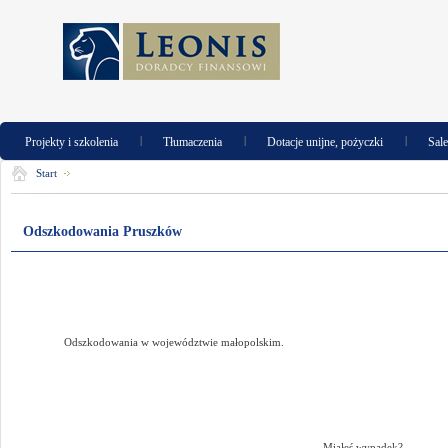
|
|
|
Projekty i szkolenia
Tłumaczenia
Dotacje unijne, pożyczki
Sal
Start
Odszkodowania Pruszków
Odszkodowania w województwie małopolskim.
Miałeś wypadek?