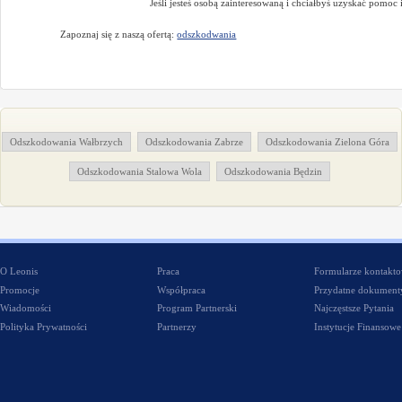
Jeśli jesteś osobą zainteresowaną i chciałbyś uzyskać pomoc
Zapoznaj się z naszą ofertą:
odszkodwania
Odszkodowania Wałbrzych
Odszkodowania Zabrze
Odszkodowania Zielona Góra
Odszkodowania Stalowa Wola
Odszkodowania Będzin
O Leonis
Praca
Formularze kontakt
Promocje
Współpraca
Przydatne dokument
Wiadomości
Program Partnerski
Najczęstsze Pytania
Polityka Prywatności
Partnerzy
Instytucje Finansowe