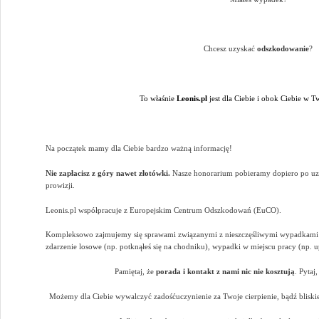
Chcesz uzyskać
odszkodowanie
?
To właśnie
Leonis.pl
jest dla Ciebie i obok Ciebie w 
Na początek mamy dla Ciebie bardzo ważną informację!
Nie zapłacisz z góry nawet złotówki.
Nasze honorarium pobieramy dopiero po uz
prowizji.
Leonis.pl współpracuje z Europejskim Centrum Odszkodowań (EuCO).
Kompleksowo zajmujemy się sprawami związanymi z nieszczęśliwymi wypadkami
zdarzenie losowe (np. potknąłeś się na chodniku), wypadki w miejscu pracy (np. 
Pamiętaj, że
porada i kontakt z nami nic nie kosztują
. Pytaj
Możemy dla Ciebie wywalczyć zadośćuczynienie za Twoje cierpienie, bądź bliskie