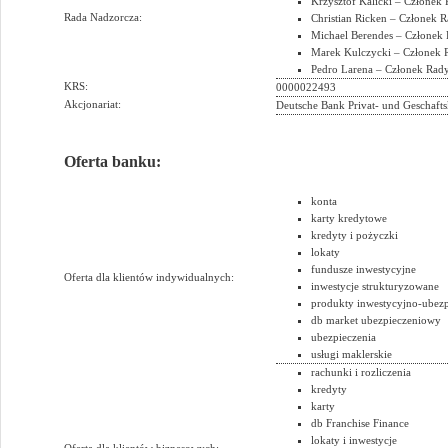
Krzysztof Kalicki – Członek
Rada Nadzorcza:
Christian Ricken – Członek 
Michael Berendes – Członek
Marek Kulczycki – Członek 
Pedro Larena – Członek Rad
KRS:
0000022493
Akcjonariat:
Deutsche Bank Privat- und Geschaf
Oferta banku:
konta
karty kredytowe
kredyty i pożyczki
lokaty
fundusze inwestycyjne
Oferta dla klientów indywidualnych:
inwestycje strukturyzowane
produkty inwestycyjno-ubez
db market ubezpieczeniowy
ubezpieczenia
usługi maklerskie
rachunki i rozliczenia
kredyty
karty
db Franchise Finance
lokaty i inwestycje
Oferta dla klientów biznesowych: