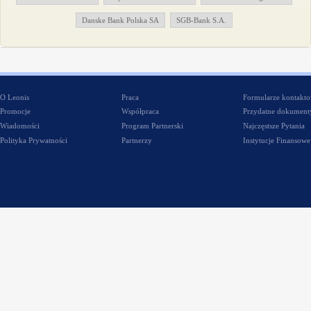
Danske Bank Polska SA
SGB-Bank S.A.
O Leonis
Praca
Formularze kontakt
Promocje
Współpraca
Przydatne dokument
Wiadomości
Program Partnerski
Najczęstsze Pytania
Polityka Prywatności
Partnerzy
Instytucje Finansowe