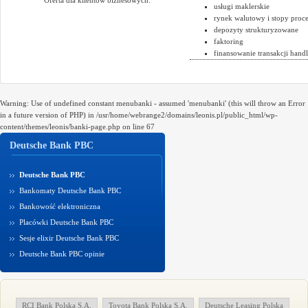
usługi maklerskie
rynek walutowy i stopy proc
depozyty strukturyzowane
faktoring
finansowanie transakcji han
Warning: Use of undefined constant menubanki - assumed 'menubanki' (this will throw an Error
in a future version of PHP) in /usr/home/webrange2/domains/leonis.pl/public_html/wp-
content/themes/leonis/banki-page.php on line 67
Deutsche Bank PBC
Deutsche Bank PBC
Bankomaty Deutsche Bank PBC
Bankowość elektroniczna
Placówki Deutsche Bank PBC
Sesje elixir Deutsche Bank PBC
Deutsche Bank PBC opinie
RCI Bank Polska S.A.
Toyota Bank Polska S.A.
Deutsche Leasing Polska