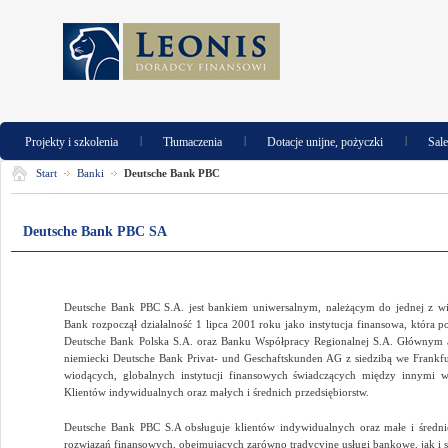
|
|
|
Projekty i szkolenia
Tłumaczenia
Dotacje unijne, pożyczki
Sal
Start
Banki
Deutsche Bank PBC
Deutsche Bank PBC SA
Deutsche Bank PBC S.A. jest bankiem uniwersalnym, należącym do jednej z wio
Bank rozpoczął działalność 1 lipca 2001 roku jako instytucja finansowa, która 
Deutsche Bank Polska S.A. oraz Banku Współpracy Regionalnej S.A. Głównym 
niemiecki Deutsche Bank Privat- und Geschaftskunden AG z siedzibą we Frankf
wiodących, globalnych instytucji finansowych świadczących między innymi 
Klientów indywidualnych oraz małych i średnich przedsiębiorstw.
Deutsche Bank PBC S.A obsługuje klientów indywidualnych oraz małe i średni
rozwiązań finansowych, obejmujących zarówno tradycyjne usługi bankowe, jak i s