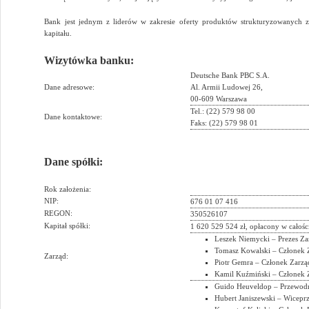
Bank jest jednym z liderów w zakresie oferty produktów strukturyzowanych 
kapitału.
Wizytówka banku:
Deutsche Bank PBC S.A.
Dane adresowe:
Al. Armii Ludowej 26,
00-609 Warszawa
Tel.: (22) 579 98 00
Dane kontaktowe:
Faks: (22) 579 98 01
Dane spółki:
Rok założenia:
NIP:
676 01 07 416
REGON:
350526107
Kapitał spółki:
1 620 529 524 zł, opłacony w całośc
Leszek Niemycki – Prezes Z
Tomasz Kowalski – Członek 
Zarząd:
Piotr Gemra – Członek Zarz
Kamil Kuźmiński – Członek 
Guido Heuveldop – Przewodn
Hubert Janiszewski – Wicep